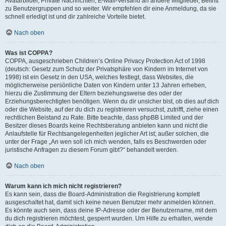
Avatarbilder, Private Nachrichten, E-Mail-Versand an andere Mitglieder, Beitritt
zu Benutzergruppen und so weiter. Wir empfehlen dir eine Anmeldung, da sie
schnell erledigt ist und dir zahlreiche Vorteile bietet.
Nach oben
Was ist COPPA?
COPPA, ausgeschrieben Children’s Online Privacy Protection Act of 1998
(deutsch: Gesetz zum Schutz der Privatsphäre von Kindern im Internet von
1998) ist ein Gesetz in den USA, welches festlegt, dass Websites, die
möglicherweise persönliche Daten von Kindern unter 13 Jahren erheben,
hierzu die Zustimmung der Eltern beziehungsweise des oder der
Erziehungsberechtigten benötigen. Wenn du dir unsicher bist, ob dies auf dich
oder die Website, auf der du dich zu registrieren versuchst, zutrifft, ziehe einen
rechtlichen Beistand zu Rate. Bitte beachte, dass phpBB Limited und der
Besitzer dieses Boards keine Rechtsberatung anbieten kann und nicht die
Anlaufstelle für Rechtsangelegenheiten jeglicher Art ist; außer solchen, die
unter der Frage „An wen soll ich mich wenden, falls es Beschwerden oder
juristische Anfragen zu diesem Forum gibt?“ behandelt werden.
Nach oben
Warum kann ich mich nicht registrieren?
Es kann sein, dass die Board-Administration die Registrierung komplett
ausgeschaltet hat, damit sich keine neuen Benutzer mehr anmelden können.
Es könnte auch sein, dass deine IP-Adresse oder der Benutzername, mit dem
du dich registrieren möchtest, gesperrt wurden. Um Hilfe zu erhalten, wende