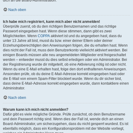
dich an die Board-Administration.
Nach oben
Ich habe mich registriert, kann mich aber nicht anmelden!
Überprüfe zuerst, ob du den richtigen Benutzernamen und das richtige
Passwort eingegeben hast. Wenn diese stimmen, dann gibt es zwei
Möglichkeiten. Wenn
COPPA
aktiviert ist und du angegeben hast, dass du
unter 13 Jahre alt bist, musst du bzw. einer deiner Eltern oder deiner
Erziehungsberechtigten den Anweisungen folgen, die du erhalten hast. Wenn
dies nicht der Fall ist, muss dein Benutzerkonto vielleicht aktiviert werden. Bei
einigen Boards müssen alle neu angemeldeten Mitglieder erst freigeschaltet
werden – entweder musst du dies selbst erledigen oder ein Administrator. Bei
der Registrierung wurde dir mitgeteilt, ob eine Aktivierung nötig ist oder nicht.
Wenn du eine E-Mail erhalten hast, folge den dort enthaltenen Anweisungen.
Ansonsten prüfe, ob du deine E-Mail-Adresse korrekt eingegeben hast oder
die E-Mail von einem Spam-Filter blockiert wurde. Wenn du dir sicher bist,
dass deine E-Mail-Adresse korrekt eingegeben wurde, dann kontaktiere einen
Administrator.
Nach oben
Warum kann ich mich nicht anmelden?
Dafür gibt es viele mögliche Gründe. Prüfe zunächst, ob dein Benutzername
und dein Passwort richtig sind. Wenn dies der Fall ist, wende dich an einen
Board-Administrator, um sicherzugehen, dass du nicht gesperrt wurdest. Es ist
ebenfalls möglich, dass ein Konfigurationsproblem mit der Website vorliegt,