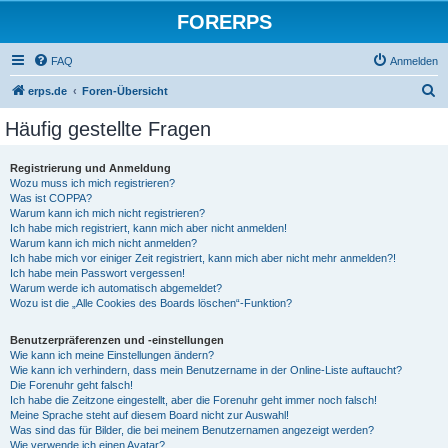
FORERPS
FAQ
Anmelden
S
erps.de
Foren-Übersicht
u
Häufig gestellte Fragen
c
h
Registrierung und Anmeldung
Wozu muss ich mich registrieren?
e
Was ist COPPA?
Warum kann ich mich nicht registrieren?
Ich habe mich registriert, kann mich aber nicht anmelden!
Warum kann ich mich nicht anmelden?
Ich habe mich vor einiger Zeit registriert, kann mich aber nicht mehr anmelden?!
Ich habe mein Passwort vergessen!
Warum werde ich automatisch abgemeldet?
Wozu ist die „Alle Cookies des Boards löschen“-Funktion?
Benutzerpräferenzen und -einstellungen
Wie kann ich meine Einstellungen ändern?
Wie kann ich verhindern, dass mein Benutzername in der Online-Liste auftaucht?
Die Forenuhr geht falsch!
Ich habe die Zeitzone eingestellt, aber die Forenuhr geht immer noch falsch!
Meine Sprache steht auf diesem Board nicht zur Auswahl!
Was sind das für Bilder, die bei meinem Benutzernamen angezeigt werden?
Wie verwende ich einen Avatar?