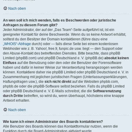
Nach oben
An wen soll ich mich wenden, falls es Beschwerden oder juristische
Anfragen zu diesem Forum gibt?
Jeder Administrator, der auf der „Das Team“-Seite aufgeführt ist, ist ein
geeigneter Kontakt für deine Beschwerde. Wenn du so keine Antwort erhältst,
solltest du den Besitzer der Domain kontaktieren (führe dazu eine
„WHOIS“-Abfrage
durch) oder — falls diese Seite bei einem kostenlosen
Webhoster wie z. B. Yahoo!, free.fr, funpic.de usw. liegt — den Support oder
den Abuse-Kontakt des betreffenden Dienstes. Bitte beachte, dass phpBB
Limited (phpBB.com) und phpBB Deutschland e. V. (phpBB.de)
absolut keinen
Einfluss
auf die Benutzung oder den oder die Benutzer der Forensoftware
haben und dafür in keiner Weise zur Verantwortung herangezogen werden
können. Kontaktiere daher nie phpBB Limited oder phpBB Deutschland e. V. in
Zusammenhang mit jeglichen juristischen Fragen (Unterlassungserklärungen,
Haftungsfragen usw.), die
sich nicht direkt
auf die Websiten phpbb.com,
phpbb.de oder die phpBB-Software selbst beziehen. Falls du phpBB Limited
oder phpBB Deutschland e. V. E-Mails schreibst, die die
Softwarenutzung
durch Dritte
betreffen, so wirst du, wenn überhaupt, höchstens eine knappe
Antwort erhalten.
Nach oben
Wie kann ich einen Administrator des Boards kontaktieren?
Alle Benutzer des Boards können das Kontaktformular nutzen, wenn die
Funktion durch die Board-Administration aktiviert wurde.