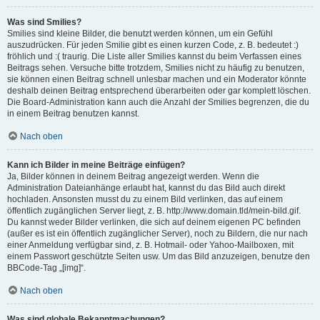
Was sind Smilies?
Smilies sind kleine Bilder, die benutzt werden können, um ein Gefühl
auszudrücken. Für jeden Smilie gibt es einen kurzen Code, z. B. bedeutet :)
fröhlich und :( traurig. Die Liste aller Smilies kannst du beim Verfassen eines
Beitrags sehen. Versuche bitte trotzdem, Smilies nicht zu häufig zu benutzen,
sie können einen Beitrag schnell unlesbar machen und ein Moderator könnte
deshalb deinen Beitrag entsprechend überarbeiten oder gar komplett löschen.
Die Board-Administration kann auch die Anzahl der Smilies begrenzen, die du
in einem Beitrag benutzen kannst.
Nach oben
Kann ich Bilder in meine Beiträge einfügen?
Ja, Bilder können in deinem Beitrag angezeigt werden. Wenn die
Administration Dateianhänge erlaubt hat, kannst du das Bild auch direkt
hochladen. Ansonsten musst du zu einem Bild verlinken, das auf einem
öffentlich zugänglichen Server liegt, z. B. http://www.domain.tld/mein-bild.gif.
Du kannst weder Bilder verlinken, die sich auf deinem eigenen PC befinden
(außer es ist ein öffentlich zugänglicher Server), noch zu Bildern, die nur nach
einer Anmeldung verfügbar sind, z. B. Hotmail- oder Yahoo-Mailboxen, mit
einem Passwort geschützte Seiten usw. Um das Bild anzuzeigen, benutze den
BBCode-Tag „[img]“.
Nach oben
Was sind globale Bekanntmachungen?