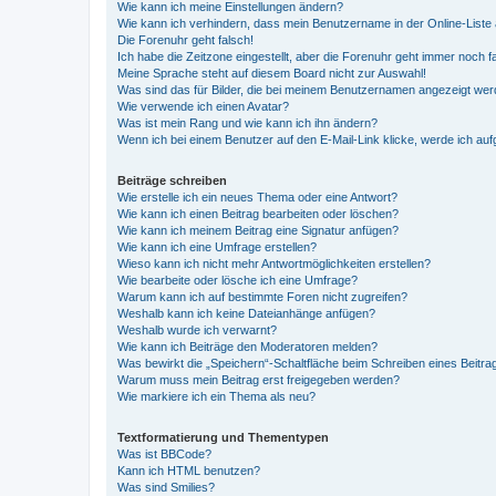
Wie kann ich meine Einstellungen ändern?
Wie kann ich verhindern, dass mein Benutzername in der Online-Liste 
Die Forenuhr geht falsch!
Ich habe die Zeitzone eingestellt, aber die Forenuhr geht immer noch f
Meine Sprache steht auf diesem Board nicht zur Auswahl!
Was sind das für Bilder, die bei meinem Benutzernamen angezeigt we
Wie verwende ich einen Avatar?
Was ist mein Rang und wie kann ich ihn ändern?
Wenn ich bei einem Benutzer auf den E-Mail-Link klicke, werde ich au
Beiträge schreiben
Wie erstelle ich ein neues Thema oder eine Antwort?
Wie kann ich einen Beitrag bearbeiten oder löschen?
Wie kann ich meinem Beitrag eine Signatur anfügen?
Wie kann ich eine Umfrage erstellen?
Wieso kann ich nicht mehr Antwortmöglichkeiten erstellen?
Wie bearbeite oder lösche ich eine Umfrage?
Warum kann ich auf bestimmte Foren nicht zugreifen?
Weshalb kann ich keine Dateianhänge anfügen?
Weshalb wurde ich verwarnt?
Wie kann ich Beiträge den Moderatoren melden?
Was bewirkt die „Speichern“-Schaltfläche beim Schreiben eines Beitra
Warum muss mein Beitrag erst freigegeben werden?
Wie markiere ich ein Thema als neu?
Textformatierung und Thementypen
Was ist BBCode?
Kann ich HTML benutzen?
Was sind Smilies?