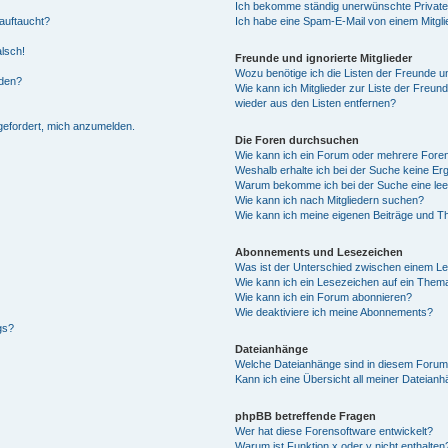
Ich bekomme ständig unerwünschte Private
auftaucht?
Ich habe eine Spam-E-Mail von einem Mitgli
alsch!
Freunde und ignorierte Mitglieder
Wozu benötige ich die Listen der Freunde un
rden?
Wie kann ich Mitglieder zur Liste der Freund
wieder aus den Listen entfernen?
fgefordert, mich anzumelden.
Die Foren durchsuchen
Wie kann ich ein Forum oder mehrere For
Weshalb erhalte ich bei der Suche keine Er
Warum bekomme ich bei der Suche eine lee
Wie kann ich nach Mitgliedern suchen?
Wie kann ich meine eigenen Beiträge und T
Abonnements und Lesezeichen
Was ist der Unterschied zwischen einem L
Wie kann ich ein Lesezeichen auf ein Them
Wie kann ich ein Forum abonnieren?
Wie deaktiviere ich meine Abonnements?
gs?
Dateianhänge
Welche Dateianhänge sind in diesem Forum
Kann ich eine Übersicht all meiner Dateian
phpBB betreffende Fragen
Wer hat diese Forensoftware entwickelt?
Warum ist Funktion x oder y nicht enthalten