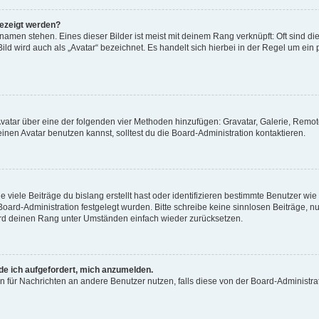
gezeigt werden?
amen stehen. Eines dieser Bilder ist meist mit deinem Rang verknüpft: Oft sind di
ld wird auch als „Avatar“ bezeichnet. Es handelt sich hierbei in der Regel um ein
 Avatar über eine der folgenden vier Methoden hinzufügen: Gravatar, Galerie, Rem
en Avatar benutzen kannst, solltest du die Board-Administration kontaktieren.
viele Beiträge du bislang erstellt hast oder identifizieren bestimmte Benutzer w
 Board-Administration festgelegt wurden. Bitte schreibe keine sinnlosen Beiträge
wird deinen Rang unter Umständen einfach wieder zurücksetzen.
rde ich aufgefordert, mich anzumelden.
ion für Nachrichten an andere Benutzer nutzen, falls diese von der Board-Administ