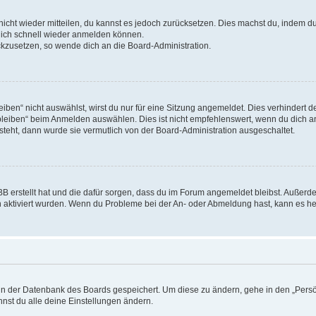
 nicht wieder mitteilen, du kannst es jedoch zurücksetzen. Dies machst du, indem 
 dich schnell wieder anmelden können.
ückzusetzen, so wende dich an die Board-Administration.
en“ nicht auswählst, wirst du nur für eine Sitzung angemeldet. Dies verhindert 
leiben“ beim Anmelden auswählen. Dies ist nicht empfehlenswert, wenn du dich an
 steht, dann wurde sie vermutlich von der Board-Administration ausgeschaltet.
BB erstellt hat und die dafür sorgen, dass du im Forum angemeldet bleibst. Außer
n aktiviert wurden. Wenn du Probleme bei der An- oder Abmeldung hast, kann es he
n in der Datenbank des Boards gespeichert. Um diese zu ändern, gehe in den „Persö
nst du alle deine Einstellungen ändern.