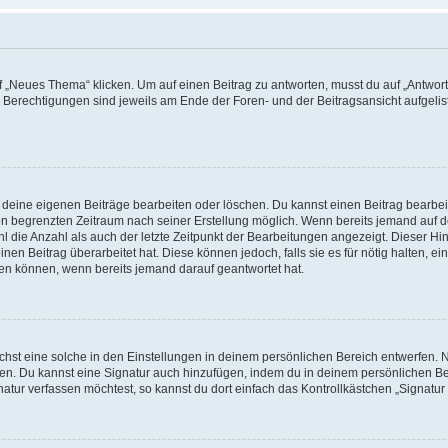
„Neues Thema“ klicken. Um auf einen Beitrag zu antworten, musst du auf „Antworte
e Berechtigungen sind jeweils am Ende der Foren- und der Beitragsansicht aufgeliste
r deine eigenen Beiträge bearbeiten oder löschen. Du kannst einen Beitrag bearbe
inen begrenzten Zeitraum nach seiner Erstellung möglich. Wenn bereits jemand auf de
 die Anzahl als auch der letzte Zeitpunkt der Bearbeitungen angezeigt. Dieser Hi
en Beitrag überarbeitet hat. Diese können jedoch, falls sie es für nötig halten, ei
hen können, wenn bereits jemand darauf geantwortet hat.
st eine solche in den Einstellungen in deinem persönlichen Bereich entwerfen. Na
eren. Du kannst eine Signatur auch hinzufügen, indem du in deinem persönlichen 
atur verfassen möchtest, so kannst du dort einfach das Kontrollkästchen „Signatu