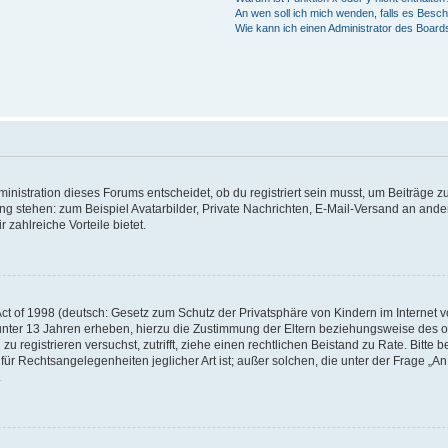
An wen soll ich mich wenden, falls es Besc
Wie kann ich einen Administrator des Board
istration dieses Forums entscheidet, ob du registriert sein musst, um Beiträge zu s
ung stehen: zum Beispiel Avatarbilder, Private Nachrichten, E-Mail-Versand an ander
 zahlreiche Vorteile bietet.
t of 1998 (deutsch: Gesetz zum Schutz der Privatsphäre von Kindern im Internet vo
unter 13 Jahren erheben, hierzu die Zustimmung der Eltern beziehungsweise des o
h zu registrieren versuchst, zutrifft, ziehe einen rechtlichen Beistand zu Rate. Bit
für Rechtsangelegenheiten jeglicher Art ist; außer solchen, die unter der Frage „
.