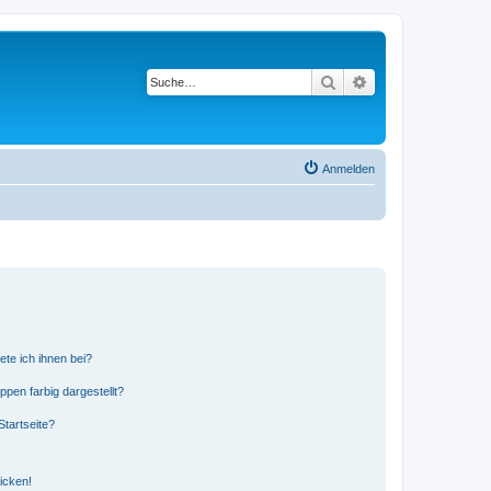
Suche
Erweiterte Suche
Anmelden
ete ich ihnen bei?
en farbig dargestellt?
tartseite?
icken!