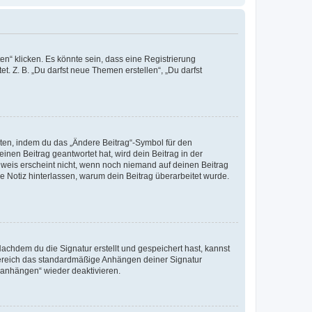
n“ klicken. Es könnte sein, dass eine Registrierung
t. Z. B. „Du darfst neue Themen erstellen“, „Du darfst
iten, indem du das „Ändere Beitrag“-Symbol für den
inen Beitrag geantwortet hat, wird dein Beitrag in der
nweis erscheint nicht, wenn noch niemand auf deinen Beitrag
ne Notiz hinterlassen, warum dein Beitrag überarbeitet wurde.
chdem du die Signatur erstellt und gespeichert hast, kannst
Bereich das standardmäßige Anhängen deiner Signatur
r anhängen“ wieder deaktivieren.