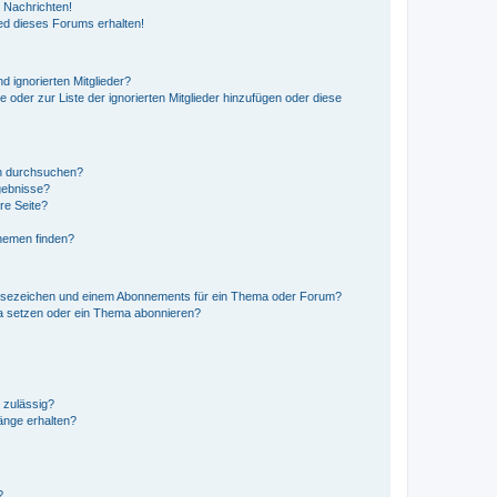
 Nachrichten!
ed dieses Forums erhalten!
d ignorierten Mitglieder?
e oder zur Liste der ignorierten Mitglieder hinzufügen oder diese
en durchsuchen?
gebnisse?
re Seite?
hemen finden?
esezeichen und einem Abonnements für ein Thema oder Forum?
a setzen oder ein Thema abonnieren?
 zulässig?
hänge erhalten?
?