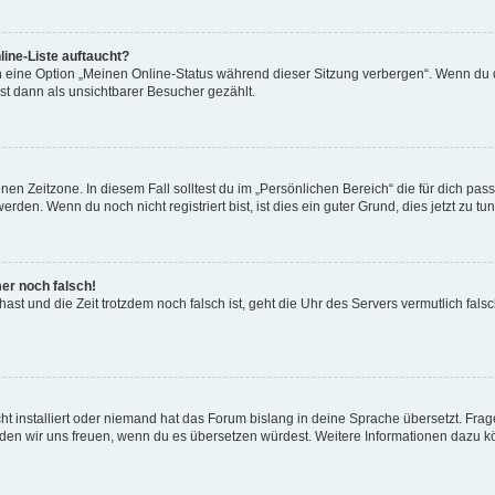
ine-Liste auftaucht?
n eine Option „Meinen Online-Status während dieser Sitzung verbergen“. Wenn du d
st dann als unsichtbarer Besucher gezählt.
en Zeitzone. In diesem Fall solltest du im „Persönlichen Bereich“ die für dich passe
den. Wenn du noch nicht registriert bist, ist dies ein guter Grund, dies jetzt zu tun
mer noch falsch!
t hast und die Zeit trotzdem noch falsch ist, geht die Uhr des Servers vermutlich fal
t installiert oder niemand hat das Forum bislang in deine Sprache übersetzt. Frag
, würden wir uns freuen, wenn du es übersetzen würdest. Weitere Informationen dazu