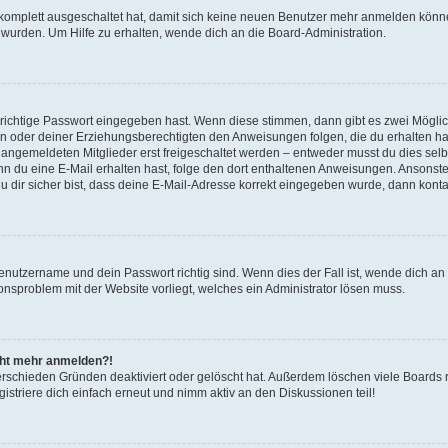
g komplett ausgeschaltet hat, damit sich keine neuen Benutzer mehr anmelden könn
 wurden. Um Hilfe zu erhalten, wende dich an die Board-Administration.
 richtige Passwort eingegeben hast. Wenn diese stimmen, dann gibt es zwei Mögl
tern oder deiner Erziehungsberechtigten den Anweisungen folgen, die du erhalten ha
u angemeldeten Mitglieder erst freigeschaltet werden – entweder musst du dies selbs
. Wenn du eine E-Mail erhalten hast, folge den dort enthaltenen Anweisungen. Ansons
 dir sicher bist, dass deine E-Mail-Adresse korrekt eingegeben wurde, dann kontak
Benutzername und dein Passwort richtig sind. Wenn dies der Fall ist, wende dich a
ionsproblem mit der Website vorliegt, welches ein Administrator lösen muss.
icht mehr anmelden?!
erschieden Gründen deaktiviert oder gelöscht hat. Außerdem löschen viele Boards r
triere dich einfach erneut und nimm aktiv an den Diskussionen teil!