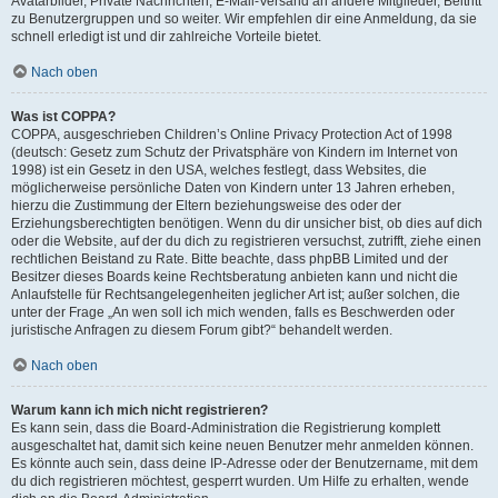
Avatarbilder, Private Nachrichten, E-Mail-Versand an andere Mitglieder, Beitritt
zu Benutzergruppen und so weiter. Wir empfehlen dir eine Anmeldung, da sie
schnell erledigt ist und dir zahlreiche Vorteile bietet.
Nach oben
Was ist COPPA?
COPPA, ausgeschrieben Children’s Online Privacy Protection Act of 1998
(deutsch: Gesetz zum Schutz der Privatsphäre von Kindern im Internet von
1998) ist ein Gesetz in den USA, welches festlegt, dass Websites, die
möglicherweise persönliche Daten von Kindern unter 13 Jahren erheben,
hierzu die Zustimmung der Eltern beziehungsweise des oder der
Erziehungsberechtigten benötigen. Wenn du dir unsicher bist, ob dies auf dich
oder die Website, auf der du dich zu registrieren versuchst, zutrifft, ziehe einen
rechtlichen Beistand zu Rate. Bitte beachte, dass phpBB Limited und der
Besitzer dieses Boards keine Rechtsberatung anbieten kann und nicht die
Anlaufstelle für Rechtsangelegenheiten jeglicher Art ist; außer solchen, die
unter der Frage „An wen soll ich mich wenden, falls es Beschwerden oder
juristische Anfragen zu diesem Forum gibt?“ behandelt werden.
Nach oben
Warum kann ich mich nicht registrieren?
Es kann sein, dass die Board-Administration die Registrierung komplett
ausgeschaltet hat, damit sich keine neuen Benutzer mehr anmelden können.
Es könnte auch sein, dass deine IP-Adresse oder der Benutzername, mit dem
du dich registrieren möchtest, gesperrt wurden. Um Hilfe zu erhalten, wende