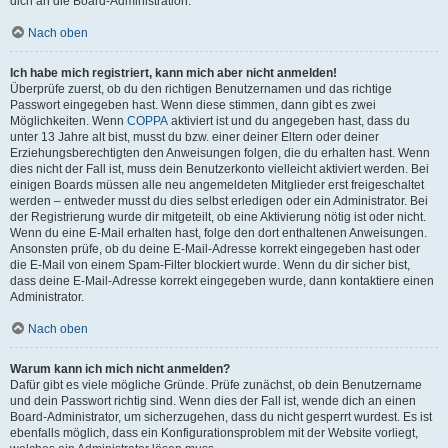
dich an die Board-Administration.
Nach oben
Ich habe mich registriert, kann mich aber nicht anmelden!
Überprüfe zuerst, ob du den richtigen Benutzernamen und das richtige
Passwort eingegeben hast. Wenn diese stimmen, dann gibt es zwei
Möglichkeiten. Wenn
COPPA
aktiviert ist und du angegeben hast, dass du
unter 13 Jahre alt bist, musst du bzw. einer deiner Eltern oder deiner
Erziehungsberechtigten den Anweisungen folgen, die du erhalten hast. Wenn
dies nicht der Fall ist, muss dein Benutzerkonto vielleicht aktiviert werden. Bei
einigen Boards müssen alle neu angemeldeten Mitglieder erst freigeschaltet
werden – entweder musst du dies selbst erledigen oder ein Administrator. Bei
der Registrierung wurde dir mitgeteilt, ob eine Aktivierung nötig ist oder nicht.
Wenn du eine E-Mail erhalten hast, folge den dort enthaltenen Anweisungen.
Ansonsten prüfe, ob du deine E-Mail-Adresse korrekt eingegeben hast oder
die E-Mail von einem Spam-Filter blockiert wurde. Wenn du dir sicher bist,
dass deine E-Mail-Adresse korrekt eingegeben wurde, dann kontaktiere einen
Administrator.
Nach oben
Warum kann ich mich nicht anmelden?
Dafür gibt es viele mögliche Gründe. Prüfe zunächst, ob dein Benutzername
und dein Passwort richtig sind. Wenn dies der Fall ist, wende dich an einen
Board-Administrator, um sicherzugehen, dass du nicht gesperrt wurdest. Es ist
ebenfalls möglich, dass ein Konfigurationsproblem mit der Website vorliegt,