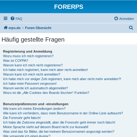
FORERPS
FAQ
Anmelden
S
erps.de
Foren-Übersicht
u
Häufig gestellte Fragen
c
h
Registrierung und Anmeldung
Wozu muss ich mich registrieren?
e
Was ist COPPA?
Warum kann ich mich nicht registrieren?
Ich habe mich registriert, kann mich aber nicht anmelden!
Warum kann ich mich nicht anmelden?
Ich habe mich vor einiger Zeit registriert, kann mich aber nicht mehr anmelden?!
Ich habe mein Passwort vergessen!
Warum werde ich automatisch abgemeldet?
Wozu ist die „Alle Cookies des Boards löschen“-Funktion?
Benutzerpräferenzen und -einstellungen
Wie kann ich meine Einstellungen ändern?
Wie kann ich verhindern, dass mein Benutzername in der Online-Liste auftaucht?
Die Forenuhr geht falsch!
Ich habe die Zeitzone eingestellt, aber die Forenuhr geht immer noch falsch!
Meine Sprache steht auf diesem Board nicht zur Auswahl!
Was sind das für Bilder, die bei meinem Benutzernamen angezeigt werden?
Wie verwende ich einen Avatar?