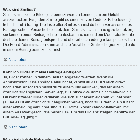
Was sind Smilies?
Smilies sind kleine Bilder, die benutzt werden können, um ein Gefühl
auszudrücken. Für jeden Smilie gibt es einen kurzen Code, z. B. bedeutet :)
fröhlich und :( traurig. Die Liste aller Smilies kannst du beim Verfassen eines
Beitrags sehen. Versuche bitte trotzdem, Smilies nicht zu häufig zu benutzen,
sie können einen Beitrag schnell unlesbar machen und ein Moderator könnte
deshalb deinen Beitrag entsprechend überarbeiten oder gar komplett löschen.
Die Board-Administration kann auch die Anzahl der Smilies begrenzen, die du
in einem Beitrag benutzen kannst.
Nach oben
Kann ich Bilder in meine Beiträge einfügen?
Ja, Bilder können in deinem Beitrag angezeigt werden. Wenn die
Administration Dateianhänge erlaubt hat, kannst du das Bild auch direkt
hochladen. Ansonsten musst du zu einem Bild verlinken, das auf einem
öffentlich zugänglichen Server liegt, z. B. http://www.domain.tld/mein-bild.gif.
Du kannst weder Bilder verlinken, die sich auf deinem eigenen PC befinden
(außer es ist ein öffentlich zugänglicher Server), noch zu Bildern, die nur nach
einer Anmeldung verfügbar sind, z. B. Hotmail- oder Yahoo-Mailboxen, mit
einem Passwort geschützte Seiten usw. Um das Bild anzuzeigen, benutze den
BBCode-Tag „[img]“.
Nach oben
Was sind globale Bekanntmachungen?