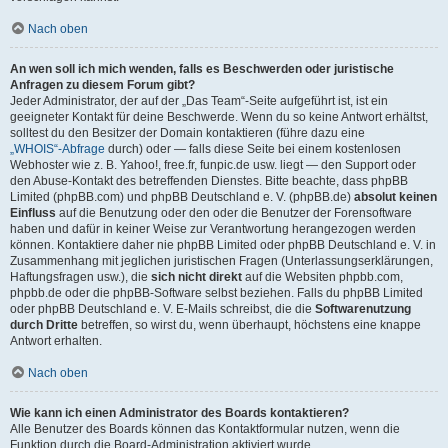
Nach oben
An wen soll ich mich wenden, falls es Beschwerden oder juristische
Anfragen zu diesem Forum gibt?
Jeder Administrator, der auf der „Das Team“-Seite aufgeführt ist, ist ein
geeigneter Kontakt für deine Beschwerde. Wenn du so keine Antwort erhältst,
solltest du den Besitzer der Domain kontaktieren (führe dazu eine
„WHOIS“-Abfrage
durch) oder — falls diese Seite bei einem kostenlosen
Webhoster wie z. B. Yahoo!, free.fr, funpic.de usw. liegt — den Support oder
den Abuse-Kontakt des betreffenden Dienstes. Bitte beachte, dass phpBB
Limited (phpBB.com) und phpBB Deutschland e. V. (phpBB.de)
absolut keinen
Einfluss
auf die Benutzung oder den oder die Benutzer der Forensoftware
haben und dafür in keiner Weise zur Verantwortung herangezogen werden
können. Kontaktiere daher nie phpBB Limited oder phpBB Deutschland e. V. in
Zusammenhang mit jeglichen juristischen Fragen (Unterlassungserklärungen,
Haftungsfragen usw.), die
sich nicht direkt
auf die Websiten phpbb.com,
phpbb.de oder die phpBB-Software selbst beziehen. Falls du phpBB Limited
oder phpBB Deutschland e. V. E-Mails schreibst, die die
Softwarenutzung
durch Dritte
betreffen, so wirst du, wenn überhaupt, höchstens eine knappe
Antwort erhalten.
Nach oben
Wie kann ich einen Administrator des Boards kontaktieren?
Alle Benutzer des Boards können das Kontaktformular nutzen, wenn die
Funktion durch die Board-Administration aktiviert wurde.