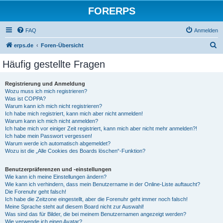
FORERPS
FAQ
Anmelden
S
erps.de
Foren-Übersicht
u
Häufig gestellte Fragen
c
h
Registrierung und Anmeldung
Wozu muss ich mich registrieren?
e
Was ist COPPA?
Warum kann ich mich nicht registrieren?
Ich habe mich registriert, kann mich aber nicht anmelden!
Warum kann ich mich nicht anmelden?
Ich habe mich vor einiger Zeit registriert, kann mich aber nicht mehr anmelden?!
Ich habe mein Passwort vergessen!
Warum werde ich automatisch abgemeldet?
Wozu ist die „Alle Cookies des Boards löschen“-Funktion?
Benutzerpräferenzen und -einstellungen
Wie kann ich meine Einstellungen ändern?
Wie kann ich verhindern, dass mein Benutzername in der Online-Liste auftaucht?
Die Forenuhr geht falsch!
Ich habe die Zeitzone eingestellt, aber die Forenuhr geht immer noch falsch!
Meine Sprache steht auf diesem Board nicht zur Auswahl!
Was sind das für Bilder, die bei meinem Benutzernamen angezeigt werden?
Wie verwende ich einen Avatar?