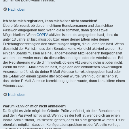
dich an die Board-Administration.
Nach oben
Ich habe mich registriert, kann mich aber nicht anmelden!
Überprüfe zuerst, ob du den richtigen Benutzernamen und das richtige
Passwort eingegeben hast. Wenn diese stimmen, dann gibt es zwei
Möglichkeiten. Wenn
COPPA
aktiviert ist und du angegeben hast, dass du
unter 13 Jahre alt bist, musst du bzw. einer deiner Eltern oder deiner
Erziehungsberechtigten den Anweisungen folgen, die du erhalten hast. Wenn
dies nicht der Fall ist, muss dein Benutzerkonto vielleicht aktiviert werden. Bei
einigen Boards müssen alle neu angemeldeten Mitglieder erst freigeschaltet
werden – entweder musst du dies selbst erledigen oder ein Administrator. Bei
der Registrierung wurde dir mitgeteilt, ob eine Aktivierung nötig ist oder nicht.
Wenn du eine E-Mail erhalten hast, folge den dort enthaltenen Anweisungen.
Ansonsten prüfe, ob du deine E-Mail-Adresse korrekt eingegeben hast oder
die E-Mail von einem Spam-Filter blockiert wurde. Wenn du dir sicher bist,
dass deine E-Mail-Adresse korrekt eingegeben wurde, dann kontaktiere einen
Administrator.
Nach oben
Warum kann ich mich nicht anmelden?
Dafür gibt es viele mögliche Gründe. Prüfe zunächst, ob dein Benutzername
und dein Passwort richtig sind. Wenn dies der Fall ist, wende dich an einen
Board-Administrator, um sicherzugehen, dass du nicht gesperrt wurdest. Es ist
ebenfalls möglich, dass ein Konfigurationsproblem mit der Website vorliegt,