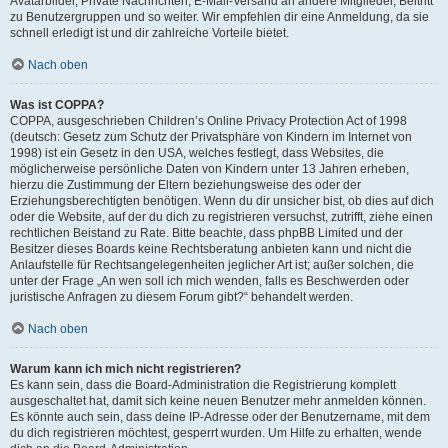
Avatarbilder, Private Nachrichten, E-Mail-Versand an andere Mitglieder, Beitritt
zu Benutzergruppen und so weiter. Wir empfehlen dir eine Anmeldung, da sie
schnell erledigt ist und dir zahlreiche Vorteile bietet.
Nach oben
Was ist COPPA?
COPPA, ausgeschrieben Children’s Online Privacy Protection Act of 1998
(deutsch: Gesetz zum Schutz der Privatsphäre von Kindern im Internet von
1998) ist ein Gesetz in den USA, welches festlegt, dass Websites, die
möglicherweise persönliche Daten von Kindern unter 13 Jahren erheben,
hierzu die Zustimmung der Eltern beziehungsweise des oder der
Erziehungsberechtigten benötigen. Wenn du dir unsicher bist, ob dies auf dich
oder die Website, auf der du dich zu registrieren versuchst, zutrifft, ziehe einen
rechtlichen Beistand zu Rate. Bitte beachte, dass phpBB Limited und der
Besitzer dieses Boards keine Rechtsberatung anbieten kann und nicht die
Anlaufstelle für Rechtsangelegenheiten jeglicher Art ist; außer solchen, die
unter der Frage „An wen soll ich mich wenden, falls es Beschwerden oder
juristische Anfragen zu diesem Forum gibt?“ behandelt werden.
Nach oben
Warum kann ich mich nicht registrieren?
Es kann sein, dass die Board-Administration die Registrierung komplett
ausgeschaltet hat, damit sich keine neuen Benutzer mehr anmelden können.
Es könnte auch sein, dass deine IP-Adresse oder der Benutzername, mit dem
du dich registrieren möchtest, gesperrt wurden. Um Hilfe zu erhalten, wende