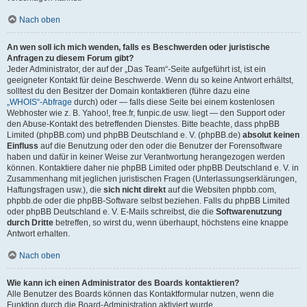
Nach oben
An wen soll ich mich wenden, falls es Beschwerden oder juristische
Anfragen zu diesem Forum gibt?
Jeder Administrator, der auf der „Das Team“-Seite aufgeführt ist, ist ein
geeigneter Kontakt für deine Beschwerde. Wenn du so keine Antwort erhältst,
solltest du den Besitzer der Domain kontaktieren (führe dazu eine
„WHOIS“-Abfrage
durch) oder — falls diese Seite bei einem kostenlosen
Webhoster wie z. B. Yahoo!, free.fr, funpic.de usw. liegt — den Support oder
den Abuse-Kontakt des betreffenden Dienstes. Bitte beachte, dass phpBB
Limited (phpBB.com) und phpBB Deutschland e. V. (phpBB.de)
absolut keinen
Einfluss
auf die Benutzung oder den oder die Benutzer der Forensoftware
haben und dafür in keiner Weise zur Verantwortung herangezogen werden
können. Kontaktiere daher nie phpBB Limited oder phpBB Deutschland e. V. in
Zusammenhang mit jeglichen juristischen Fragen (Unterlassungserklärungen,
Haftungsfragen usw.), die
sich nicht direkt
auf die Websiten phpbb.com,
phpbb.de oder die phpBB-Software selbst beziehen. Falls du phpBB Limited
oder phpBB Deutschland e. V. E-Mails schreibst, die die
Softwarenutzung
durch Dritte
betreffen, so wirst du, wenn überhaupt, höchstens eine knappe
Antwort erhalten.
Nach oben
Wie kann ich einen Administrator des Boards kontaktieren?
Alle Benutzer des Boards können das Kontaktformular nutzen, wenn die
Funktion durch die Board-Administration aktiviert wurde.