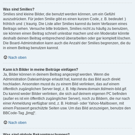
Was sind Smilies?
Smilies sind kleine Bilder, die benutzt werden können, um ein Gefühl
auszudrücken. Für jeden Smilie gibt es einen kurzen Code, z. B. bedeutet :)
fröhlich und :( traurig. Die Liste aller Smilies kannst du beim Verfassen eines
Beitrags sehen. Versuche bitte trotzdem, Smilies nicht zu häufig zu benutzen,
sie können einen Beitrag schnell unlesbar machen und ein Moderator könnte
deshalb deinen Beitrag entsprechend überarbeiten oder gar komplett löschen.
Die Board-Administration kann auch die Anzahl der Smilies begrenzen, die du
in einem Beitrag benutzen kannst.
Nach oben
Kann ich Bilder in meine Beiträge einfügen?
Ja, Bilder können in deinem Beitrag angezeigt werden. Wenn die
Administration Dateianhänge erlaubt hat, kannst du das Bild auch direkt
hochladen. Ansonsten musst du zu einem Bild verlinken, das auf einem
öffentlich zugänglichen Server liegt, z. B. http://www.domain.tld/mein-bild.gif.
Du kannst weder Bilder verlinken, die sich auf deinem eigenen PC befinden
(außer es ist ein öffentlich zugänglicher Server), noch zu Bildern, die nur nach
einer Anmeldung verfügbar sind, z. B. Hotmail- oder Yahoo-Mailboxen, mit
einem Passwort geschützte Seiten usw. Um das Bild anzuzeigen, benutze den
BBCode-Tag „[img]“.
Nach oben
Was sind globale Bekanntmachungen?