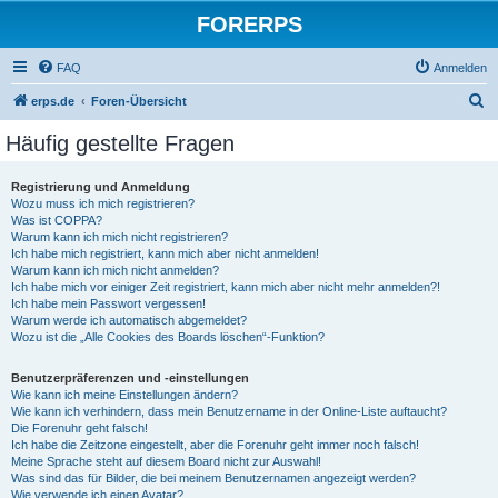
FORERPS
FAQ
Anmelden
S
erps.de
Foren-Übersicht
u
Häufig gestellte Fragen
c
h
Registrierung und Anmeldung
Wozu muss ich mich registrieren?
e
Was ist COPPA?
Warum kann ich mich nicht registrieren?
Ich habe mich registriert, kann mich aber nicht anmelden!
Warum kann ich mich nicht anmelden?
Ich habe mich vor einiger Zeit registriert, kann mich aber nicht mehr anmelden?!
Ich habe mein Passwort vergessen!
Warum werde ich automatisch abgemeldet?
Wozu ist die „Alle Cookies des Boards löschen“-Funktion?
Benutzerpräferenzen und -einstellungen
Wie kann ich meine Einstellungen ändern?
Wie kann ich verhindern, dass mein Benutzername in der Online-Liste auftaucht?
Die Forenuhr geht falsch!
Ich habe die Zeitzone eingestellt, aber die Forenuhr geht immer noch falsch!
Meine Sprache steht auf diesem Board nicht zur Auswahl!
Was sind das für Bilder, die bei meinem Benutzernamen angezeigt werden?
Wie verwende ich einen Avatar?