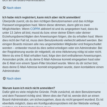
dich an die Board-Administration.
Nach oben
Ich habe mich registriert, kann mich aber nicht anmelden!
Überprüfe zuerst, ob du den richtigen Benutzernamen und das richtige
Passwort eingegeben hast. Wenn diese stimmen, dann gibt es zwei
Möglichkeiten. Wenn
COPPA
aktiviert ist und du angegeben hast, dass du
unter 13 Jahre alt bist, musst du bzw. einer deiner Eltern oder deiner
Erziehungsberechtigten den Anweisungen folgen, die du erhalten hast. Wenn
dies nicht der Fall ist, muss dein Benutzerkonto vielleicht aktiviert werden. Bei
einigen Boards müssen alle neu angemeldeten Mitglieder erst freigeschaltet
werden – entweder musst du dies selbst erledigen oder ein Administrator. Bei
der Registrierung wurde dir mitgeteilt, ob eine Aktivierung nötig ist oder nicht.
Wenn du eine E-Mail erhalten hast, folge den dort enthaltenen Anweisungen.
Ansonsten prüfe, ob du deine E-Mail-Adresse korrekt eingegeben hast oder
die E-Mail von einem Spam-Filter blockiert wurde. Wenn du dir sicher bist,
dass deine E-Mail-Adresse korrekt eingegeben wurde, dann kontaktiere einen
Administrator.
Nach oben
Warum kann ich mich nicht anmelden?
Dafür gibt es viele mögliche Gründe. Prüfe zunächst, ob dein Benutzername
und dein Passwort richtig sind. Wenn dies der Fall ist, wende dich an einen
Board-Administrator, um sicherzugehen, dass du nicht gesperrt wurdest. Es ist
ebenfalls möglich, dass ein Konfigurationsproblem mit der Website vorliegt,