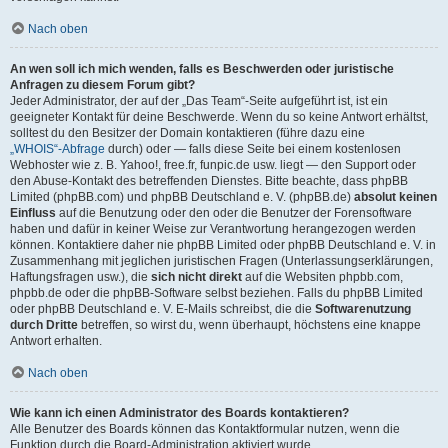
Nach oben
An wen soll ich mich wenden, falls es Beschwerden oder juristische
Anfragen zu diesem Forum gibt?
Jeder Administrator, der auf der „Das Team“-Seite aufgeführt ist, ist ein
geeigneter Kontakt für deine Beschwerde. Wenn du so keine Antwort erhältst,
solltest du den Besitzer der Domain kontaktieren (führe dazu eine
„WHOIS“-Abfrage
durch) oder — falls diese Seite bei einem kostenlosen
Webhoster wie z. B. Yahoo!, free.fr, funpic.de usw. liegt — den Support oder
den Abuse-Kontakt des betreffenden Dienstes. Bitte beachte, dass phpBB
Limited (phpBB.com) und phpBB Deutschland e. V. (phpBB.de)
absolut keinen
Einfluss
auf die Benutzung oder den oder die Benutzer der Forensoftware
haben und dafür in keiner Weise zur Verantwortung herangezogen werden
können. Kontaktiere daher nie phpBB Limited oder phpBB Deutschland e. V. in
Zusammenhang mit jeglichen juristischen Fragen (Unterlassungserklärungen,
Haftungsfragen usw.), die
sich nicht direkt
auf die Websiten phpbb.com,
phpbb.de oder die phpBB-Software selbst beziehen. Falls du phpBB Limited
oder phpBB Deutschland e. V. E-Mails schreibst, die die
Softwarenutzung
durch Dritte
betreffen, so wirst du, wenn überhaupt, höchstens eine knappe
Antwort erhalten.
Nach oben
Wie kann ich einen Administrator des Boards kontaktieren?
Alle Benutzer des Boards können das Kontaktformular nutzen, wenn die
Funktion durch die Board-Administration aktiviert wurde.