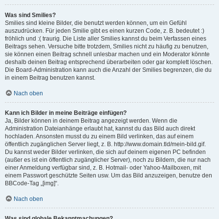
Was sind Smilies?
Smilies sind kleine Bilder, die benutzt werden können, um ein Gefühl
auszudrücken. Für jeden Smilie gibt es einen kurzen Code, z. B. bedeutet :)
fröhlich und :( traurig. Die Liste aller Smilies kannst du beim Verfassen eines
Beitrags sehen. Versuche bitte trotzdem, Smilies nicht zu häufig zu benutzen,
sie können einen Beitrag schnell unlesbar machen und ein Moderator könnte
deshalb deinen Beitrag entsprechend überarbeiten oder gar komplett löschen.
Die Board-Administration kann auch die Anzahl der Smilies begrenzen, die du
in einem Beitrag benutzen kannst.
Nach oben
Kann ich Bilder in meine Beiträge einfügen?
Ja, Bilder können in deinem Beitrag angezeigt werden. Wenn die
Administration Dateianhänge erlaubt hat, kannst du das Bild auch direkt
hochladen. Ansonsten musst du zu einem Bild verlinken, das auf einem
öffentlich zugänglichen Server liegt, z. B. http://www.domain.tld/mein-bild.gif.
Du kannst weder Bilder verlinken, die sich auf deinem eigenen PC befinden
(außer es ist ein öffentlich zugänglicher Server), noch zu Bildern, die nur nach
einer Anmeldung verfügbar sind, z. B. Hotmail- oder Yahoo-Mailboxen, mit
einem Passwort geschützte Seiten usw. Um das Bild anzuzeigen, benutze den
BBCode-Tag „[img]“.
Nach oben
Was sind globale Bekanntmachungen?