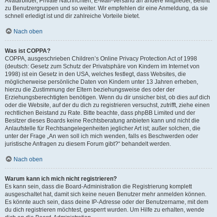
Avatarbilder, Private Nachrichten, E-Mail-Versand an andere Mitglieder, Beitritt
zu Benutzergruppen und so weiter. Wir empfehlen dir eine Anmeldung, da sie
schnell erledigt ist und dir zahlreiche Vorteile bietet.
Nach oben
Was ist COPPA?
COPPA, ausgeschrieben Children’s Online Privacy Protection Act of 1998
(deutsch: Gesetz zum Schutz der Privatsphäre von Kindern im Internet von
1998) ist ein Gesetz in den USA, welches festlegt, dass Websites, die
möglicherweise persönliche Daten von Kindern unter 13 Jahren erheben,
hierzu die Zustimmung der Eltern beziehungsweise des oder der
Erziehungsberechtigten benötigen. Wenn du dir unsicher bist, ob dies auf dich
oder die Website, auf der du dich zu registrieren versuchst, zutrifft, ziehe einen
rechtlichen Beistand zu Rate. Bitte beachte, dass phpBB Limited und der
Besitzer dieses Boards keine Rechtsberatung anbieten kann und nicht die
Anlaufstelle für Rechtsangelegenheiten jeglicher Art ist; außer solchen, die
unter der Frage „An wen soll ich mich wenden, falls es Beschwerden oder
juristische Anfragen zu diesem Forum gibt?“ behandelt werden.
Nach oben
Warum kann ich mich nicht registrieren?
Es kann sein, dass die Board-Administration die Registrierung komplett
ausgeschaltet hat, damit sich keine neuen Benutzer mehr anmelden können.
Es könnte auch sein, dass deine IP-Adresse oder der Benutzername, mit dem
du dich registrieren möchtest, gesperrt wurden. Um Hilfe zu erhalten, wende