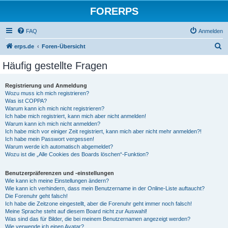
FORERPS
FAQ
Anmelden
S
erps.de
Foren-Übersicht
u
Häufig gestellte Fragen
c
h
Registrierung und Anmeldung
Wozu muss ich mich registrieren?
e
Was ist COPPA?
Warum kann ich mich nicht registrieren?
Ich habe mich registriert, kann mich aber nicht anmelden!
Warum kann ich mich nicht anmelden?
Ich habe mich vor einiger Zeit registriert, kann mich aber nicht mehr anmelden?!
Ich habe mein Passwort vergessen!
Warum werde ich automatisch abgemeldet?
Wozu ist die „Alle Cookies des Boards löschen“-Funktion?
Benutzerpräferenzen und -einstellungen
Wie kann ich meine Einstellungen ändern?
Wie kann ich verhindern, dass mein Benutzername in der Online-Liste auftaucht?
Die Forenuhr geht falsch!
Ich habe die Zeitzone eingestellt, aber die Forenuhr geht immer noch falsch!
Meine Sprache steht auf diesem Board nicht zur Auswahl!
Was sind das für Bilder, die bei meinem Benutzernamen angezeigt werden?
Wie verwende ich einen Avatar?