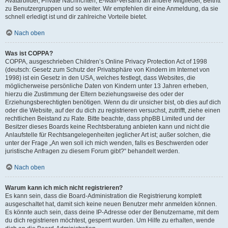
Avatarbilder, Private Nachrichten, E-Mail-Versand an andere Mitglieder, Beitritt
zu Benutzergruppen und so weiter. Wir empfehlen dir eine Anmeldung, da sie
schnell erledigt ist und dir zahlreiche Vorteile bietet.
Nach oben
Was ist COPPA?
COPPA, ausgeschrieben Children’s Online Privacy Protection Act of 1998
(deutsch: Gesetz zum Schutz der Privatsphäre von Kindern im Internet von
1998) ist ein Gesetz in den USA, welches festlegt, dass Websites, die
möglicherweise persönliche Daten von Kindern unter 13 Jahren erheben,
hierzu die Zustimmung der Eltern beziehungsweise des oder der
Erziehungsberechtigten benötigen. Wenn du dir unsicher bist, ob dies auf dich
oder die Website, auf der du dich zu registrieren versuchst, zutrifft, ziehe einen
rechtlichen Beistand zu Rate. Bitte beachte, dass phpBB Limited und der
Besitzer dieses Boards keine Rechtsberatung anbieten kann und nicht die
Anlaufstelle für Rechtsangelegenheiten jeglicher Art ist; außer solchen, die
unter der Frage „An wen soll ich mich wenden, falls es Beschwerden oder
juristische Anfragen zu diesem Forum gibt?“ behandelt werden.
Nach oben
Warum kann ich mich nicht registrieren?
Es kann sein, dass die Board-Administration die Registrierung komplett
ausgeschaltet hat, damit sich keine neuen Benutzer mehr anmelden können.
Es könnte auch sein, dass deine IP-Adresse oder der Benutzername, mit dem
du dich registrieren möchtest, gesperrt wurden. Um Hilfe zu erhalten, wende