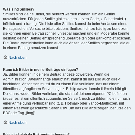
Was sind Smilies?
Smilies sind kleine Bilder, die benutzt werden können, um ein Gefühl
auszudrücken. Für jeden Smilie gibt es einen kurzen Code, z. B. bedeutet :)
fröhlich und :( traurig. Die Liste aller Smilies kannst du beim Verfassen eines
Beitrags sehen. Versuche bitte trotzdem, Smilies nicht zu häufig zu benutzen,
sie können einen Beitrag schnell unlesbar machen und ein Moderator könnte
deshalb deinen Beitrag entsprechend überarbeiten oder gar komplett löschen.
Die Board-Administration kann auch die Anzahl der Smilies begrenzen, die du
in einem Beitrag benutzen kannst.
Nach oben
Kann ich Bilder in meine Beiträge einfügen?
Ja, Bilder können in deinem Beitrag angezeigt werden. Wenn die
Administration Dateianhänge erlaubt hat, kannst du das Bild auch direkt
hochladen. Ansonsten musst du zu einem Bild verlinken, das auf einem
öffentlich zugänglichen Server liegt, z. B. http://www.domain.tld/mein-bild.gif.
Du kannst weder Bilder verlinken, die sich auf deinem eigenen PC befinden
(außer es ist ein öffentlich zugänglicher Server), noch zu Bildern, die nur nach
einer Anmeldung verfügbar sind, z. B. Hotmail- oder Yahoo-Mailboxen, mit
einem Passwort geschützte Seiten usw. Um das Bild anzuzeigen, benutze den
BBCode-Tag „[img]“.
Nach oben
Was sind globale Bekanntmachungen?