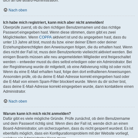
dich an die Board-Administration.
Nach oben
Ich habe mich registriert, kann mich aber nicht anmelden!
Überprüfe zuerst, ob du den richtigen Benutzernamen und das richtige
Passwort eingegeben hast. Wenn diese stimmen, dann gibt es zwei
Möglichkeiten. Wenn
COPPA
aktiviert ist und du angegeben hast, dass du
unter 13 Jahre alt bist, musst du bzw. einer deiner Eltern oder deiner
Erziehungsberechtigten den Anweisungen folgen, die du erhalten hast. Wenn
dies nicht der Fall ist, muss dein Benutzerkonto vielleicht aktiviert werden. Bei
einigen Boards müssen alle neu angemeldeten Mitglieder erst freigeschaltet
werden – entweder musst du dies selbst erledigen oder ein Administrator. Bei
der Registrierung wurde dir mitgeteilt, ob eine Aktivierung nötig ist oder nicht.
Wenn du eine E-Mail erhalten hast, folge den dort enthaltenen Anweisungen.
Ansonsten prüfe, ob du deine E-Mail-Adresse korrekt eingegeben hast oder
die E-Mail von einem Spam-Filter blockiert wurde. Wenn du dir sicher bist,
dass deine E-Mail-Adresse korrekt eingegeben wurde, dann kontaktiere einen
Administrator.
Nach oben
Warum kann ich mich nicht anmelden?
Dafür gibt es viele mögliche Gründe. Prüfe zunächst, ob dein Benutzername
und dein Passwort richtig sind. Wenn dies der Fall ist, wende dich an einen
Board-Administrator, um sicherzugehen, dass du nicht gesperrt wurdest. Es ist
ebenfalls möglich, dass ein Konfigurationsproblem mit der Website vorliegt,