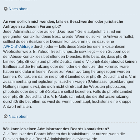
Nach oben
An wen soll ich mich wenden, falls es Beschwerden oder juristische
Anfragen zu diesem Forum gibt?
Jeder Administrator, der auf der „Das Team“-Seite aufgeführt ist, ist ein
geeigneter Kontakt für deine Beschwerde. Wenn du so keine Antwort erhältst,
solltest du den Besitzer der Domain kontaktieren (führe dazu eine
„WHOIS“-Abfrage
durch) oder — falls diese Seite bei einem kostenlosen
Webhoster wie z. B. Yahoo!, free.fr, funpic.de usw. liegt — den Support oder
den Abuse-Kontakt des betreffenden Dienstes. Bitte beachte, dass phpBB
Limited (phpBB.com) und phpBB Deutschland e. V. (phpBB.de)
absolut keinen
Einfluss
auf die Benutzung oder den oder die Benutzer der Forensoftware
haben und dafür in keiner Weise zur Verantwortung herangezogen werden
können. Kontaktiere daher nie phpBB Limited oder phpBB Deutschland e. V. in
Zusammenhang mit jeglichen juristischen Fragen (Unterlassungserklärungen,
Haftungsfragen usw.), die
sich nicht direkt
auf die Websiten phpbb.com,
phpbb.de oder die phpBB-Software selbst beziehen. Falls du phpBB Limited
oder phpBB Deutschland e. V. E-Mails schreibst, die die
Softwarenutzung
durch Dritte
betreffen, so wirst du, wenn überhaupt, höchstens eine knappe
Antwort erhalten.
Nach oben
Wie kann ich einen Administrator des Boards kontaktieren?
Alle Benutzer des Boards können das Kontaktformular nutzen, wenn die
Funktion durch die Board-Administration aktiviert wurde.