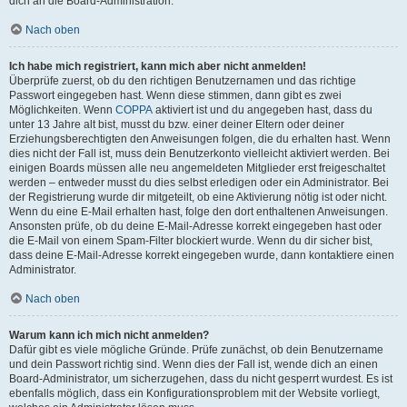
dich an die Board-Administration.
Nach oben
Ich habe mich registriert, kann mich aber nicht anmelden!
Überprüfe zuerst, ob du den richtigen Benutzernamen und das richtige
Passwort eingegeben hast. Wenn diese stimmen, dann gibt es zwei
Möglichkeiten. Wenn
COPPA
aktiviert ist und du angegeben hast, dass du
unter 13 Jahre alt bist, musst du bzw. einer deiner Eltern oder deiner
Erziehungsberechtigten den Anweisungen folgen, die du erhalten hast. Wenn
dies nicht der Fall ist, muss dein Benutzerkonto vielleicht aktiviert werden. Bei
einigen Boards müssen alle neu angemeldeten Mitglieder erst freigeschaltet
werden – entweder musst du dies selbst erledigen oder ein Administrator. Bei
der Registrierung wurde dir mitgeteilt, ob eine Aktivierung nötig ist oder nicht.
Wenn du eine E-Mail erhalten hast, folge den dort enthaltenen Anweisungen.
Ansonsten prüfe, ob du deine E-Mail-Adresse korrekt eingegeben hast oder
die E-Mail von einem Spam-Filter blockiert wurde. Wenn du dir sicher bist,
dass deine E-Mail-Adresse korrekt eingegeben wurde, dann kontaktiere einen
Administrator.
Nach oben
Warum kann ich mich nicht anmelden?
Dafür gibt es viele mögliche Gründe. Prüfe zunächst, ob dein Benutzername
und dein Passwort richtig sind. Wenn dies der Fall ist, wende dich an einen
Board-Administrator, um sicherzugehen, dass du nicht gesperrt wurdest. Es ist
ebenfalls möglich, dass ein Konfigurationsproblem mit der Website vorliegt,