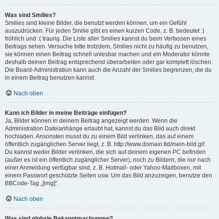
Was sind Smilies?
Smilies sind kleine Bilder, die benutzt werden können, um ein Gefühl
auszudrücken. Für jeden Smilie gibt es einen kurzen Code, z. B. bedeutet :)
fröhlich und :( traurig. Die Liste aller Smilies kannst du beim Verfassen eines
Beitrags sehen. Versuche bitte trotzdem, Smilies nicht zu häufig zu benutzen,
sie können einen Beitrag schnell unlesbar machen und ein Moderator könnte
deshalb deinen Beitrag entsprechend überarbeiten oder gar komplett löschen.
Die Board-Administration kann auch die Anzahl der Smilies begrenzen, die du
in einem Beitrag benutzen kannst.
Nach oben
Kann ich Bilder in meine Beiträge einfügen?
Ja, Bilder können in deinem Beitrag angezeigt werden. Wenn die
Administration Dateianhänge erlaubt hat, kannst du das Bild auch direkt
hochladen. Ansonsten musst du zu einem Bild verlinken, das auf einem
öffentlich zugänglichen Server liegt, z. B. http://www.domain.tld/mein-bild.gif.
Du kannst weder Bilder verlinken, die sich auf deinem eigenen PC befinden
(außer es ist ein öffentlich zugänglicher Server), noch zu Bildern, die nur nach
einer Anmeldung verfügbar sind, z. B. Hotmail- oder Yahoo-Mailboxen, mit
einem Passwort geschützte Seiten usw. Um das Bild anzuzeigen, benutze den
BBCode-Tag „[img]“.
Nach oben
Was sind globale Bekanntmachungen?