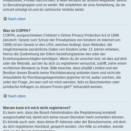
Avatarbilder, Private Nachrichten, E-Mail-Versand an andere Mitglieder, Beitritt
zu Benutzergruppen und so weiter. Wir empfehlen dir eine Anmeldung, da sie
schnell erledigt ist und dir zahlreiche Vorteile bietet.
Nach oben
Was ist COPPA?
COPPA, ausgeschrieben Children’s Online Privacy Protection Act of 1998
(deutsch: Gesetz zum Schutz der Privatsphäre von Kindern im Internet von
1998) ist ein Gesetz in den USA, welches festlegt, dass Websites, die
möglicherweise persönliche Daten von Kindern unter 13 Jahren erheben,
hierzu die Zustimmung der Eltern beziehungsweise des oder der
Erziehungsberechtigten benötigen. Wenn du dir unsicher bist, ob dies auf dich
oder die Website, auf der du dich zu registrieren versuchst, zutrifft, ziehe einen
rechtlichen Beistand zu Rate. Bitte beachte, dass phpBB Limited und der
Besitzer dieses Boards keine Rechtsberatung anbieten kann und nicht die
Anlaufstelle für Rechtsangelegenheiten jeglicher Art ist; außer solchen, die
unter der Frage „An wen soll ich mich wenden, falls es Beschwerden oder
juristische Anfragen zu diesem Forum gibt?“ behandelt werden.
Nach oben
Warum kann ich mich nicht registrieren?
Es kann sein, dass die Board-Administration die Registrierung komplett
ausgeschaltet hat, damit sich keine neuen Benutzer mehr anmelden können.
Es könnte auch sein, dass deine IP-Adresse oder der Benutzername, mit dem
du dich registrieren möchtest, gesperrt wurden. Um Hilfe zu erhalten, wende