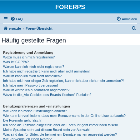
FORERPS
FAQ
Anmelden
S
erps.de
Foren-Übersicht
u
Häufig gestellte Fragen
c
h
Registrierung und Anmeldung
Wozu muss ich mich registrieren?
e
Was ist COPPA?
Warum kann ich mich nicht registrieren?
Ich habe mich registriert, kann mich aber nicht anmelden!
Warum kann ich mich nicht anmelden?
Ich habe mich vor einiger Zeit registriert, kann mich aber nicht mehr anmelden?!
Ich habe mein Passwort vergessen!
Warum werde ich automatisch abgemeldet?
Wozu ist die „Alle Cookies des Boards löschen“-Funktion?
Benutzerpräferenzen und -einstellungen
Wie kann ich meine Einstellungen ändern?
Wie kann ich verhindern, dass mein Benutzername in der Online-Liste auftaucht?
Die Forenuhr geht falsch!
Ich habe die Zeitzone eingestellt, aber die Forenuhr geht immer noch falsch!
Meine Sprache steht auf diesem Board nicht zur Auswahl!
Was sind das für Bilder, die bei meinem Benutzernamen angezeigt werden?
Wie verwende ich einen Avatar?