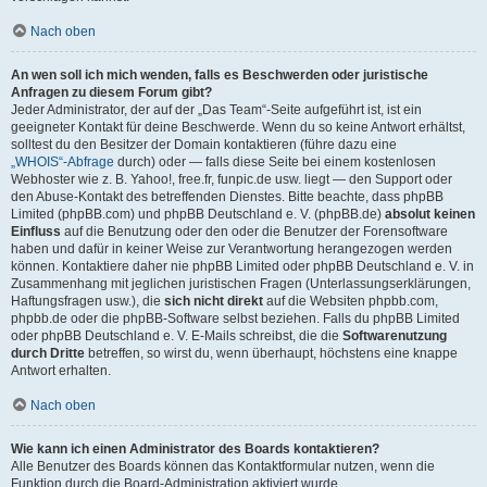
Nach oben
An wen soll ich mich wenden, falls es Beschwerden oder juristische
Anfragen zu diesem Forum gibt?
Jeder Administrator, der auf der „Das Team“-Seite aufgeführt ist, ist ein
geeigneter Kontakt für deine Beschwerde. Wenn du so keine Antwort erhältst,
solltest du den Besitzer der Domain kontaktieren (führe dazu eine
„WHOIS“-Abfrage
durch) oder — falls diese Seite bei einem kostenlosen
Webhoster wie z. B. Yahoo!, free.fr, funpic.de usw. liegt — den Support oder
den Abuse-Kontakt des betreffenden Dienstes. Bitte beachte, dass phpBB
Limited (phpBB.com) und phpBB Deutschland e. V. (phpBB.de)
absolut keinen
Einfluss
auf die Benutzung oder den oder die Benutzer der Forensoftware
haben und dafür in keiner Weise zur Verantwortung herangezogen werden
können. Kontaktiere daher nie phpBB Limited oder phpBB Deutschland e. V. in
Zusammenhang mit jeglichen juristischen Fragen (Unterlassungserklärungen,
Haftungsfragen usw.), die
sich nicht direkt
auf die Websiten phpbb.com,
phpbb.de oder die phpBB-Software selbst beziehen. Falls du phpBB Limited
oder phpBB Deutschland e. V. E-Mails schreibst, die die
Softwarenutzung
durch Dritte
betreffen, so wirst du, wenn überhaupt, höchstens eine knappe
Antwort erhalten.
Nach oben
Wie kann ich einen Administrator des Boards kontaktieren?
Alle Benutzer des Boards können das Kontaktformular nutzen, wenn die
Funktion durch die Board-Administration aktiviert wurde.