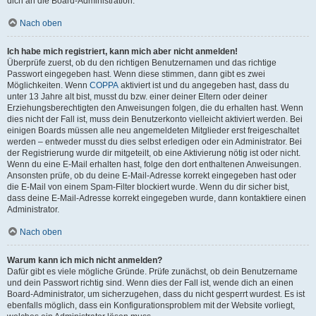
dich an die Board-Administration.
Nach oben
Ich habe mich registriert, kann mich aber nicht anmelden!
Überprüfe zuerst, ob du den richtigen Benutzernamen und das richtige
Passwort eingegeben hast. Wenn diese stimmen, dann gibt es zwei
Möglichkeiten. Wenn
COPPA
aktiviert ist und du angegeben hast, dass du
unter 13 Jahre alt bist, musst du bzw. einer deiner Eltern oder deiner
Erziehungsberechtigten den Anweisungen folgen, die du erhalten hast. Wenn
dies nicht der Fall ist, muss dein Benutzerkonto vielleicht aktiviert werden. Bei
einigen Boards müssen alle neu angemeldeten Mitglieder erst freigeschaltet
werden – entweder musst du dies selbst erledigen oder ein Administrator. Bei
der Registrierung wurde dir mitgeteilt, ob eine Aktivierung nötig ist oder nicht.
Wenn du eine E-Mail erhalten hast, folge den dort enthaltenen Anweisungen.
Ansonsten prüfe, ob du deine E-Mail-Adresse korrekt eingegeben hast oder
die E-Mail von einem Spam-Filter blockiert wurde. Wenn du dir sicher bist,
dass deine E-Mail-Adresse korrekt eingegeben wurde, dann kontaktiere einen
Administrator.
Nach oben
Warum kann ich mich nicht anmelden?
Dafür gibt es viele mögliche Gründe. Prüfe zunächst, ob dein Benutzername
und dein Passwort richtig sind. Wenn dies der Fall ist, wende dich an einen
Board-Administrator, um sicherzugehen, dass du nicht gesperrt wurdest. Es ist
ebenfalls möglich, dass ein Konfigurationsproblem mit der Website vorliegt,