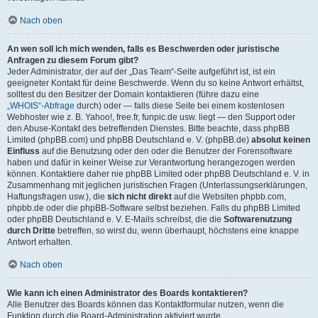
Nach oben
An wen soll ich mich wenden, falls es Beschwerden oder juristische
Anfragen zu diesem Forum gibt?
Jeder Administrator, der auf der „Das Team“-Seite aufgeführt ist, ist ein
geeigneter Kontakt für deine Beschwerde. Wenn du so keine Antwort erhältst,
solltest du den Besitzer der Domain kontaktieren (führe dazu eine
„WHOIS“-Abfrage
durch) oder — falls diese Seite bei einem kostenlosen
Webhoster wie z. B. Yahoo!, free.fr, funpic.de usw. liegt — den Support oder
den Abuse-Kontakt des betreffenden Dienstes. Bitte beachte, dass phpBB
Limited (phpBB.com) und phpBB Deutschland e. V. (phpBB.de)
absolut keinen
Einfluss
auf die Benutzung oder den oder die Benutzer der Forensoftware
haben und dafür in keiner Weise zur Verantwortung herangezogen werden
können. Kontaktiere daher nie phpBB Limited oder phpBB Deutschland e. V. in
Zusammenhang mit jeglichen juristischen Fragen (Unterlassungserklärungen,
Haftungsfragen usw.), die
sich nicht direkt
auf die Websiten phpbb.com,
phpbb.de oder die phpBB-Software selbst beziehen. Falls du phpBB Limited
oder phpBB Deutschland e. V. E-Mails schreibst, die die
Softwarenutzung
durch Dritte
betreffen, so wirst du, wenn überhaupt, höchstens eine knappe
Antwort erhalten.
Nach oben
Wie kann ich einen Administrator des Boards kontaktieren?
Alle Benutzer des Boards können das Kontaktformular nutzen, wenn die
Funktion durch die Board-Administration aktiviert wurde.