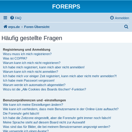
FORERPS
FAQ
Anmelden
S
erps.de
Foren-Übersicht
u
Häufig gestellte Fragen
c
h
Registrierung und Anmeldung
Wozu muss ich mich registrieren?
e
Was ist COPPA?
Warum kann ich mich nicht registrieren?
Ich habe mich registriert, kann mich aber nicht anmelden!
Warum kann ich mich nicht anmelden?
Ich habe mich vor einiger Zeit registriert, kann mich aber nicht mehr anmelden?!
Ich habe mein Passwort vergessen!
Warum werde ich automatisch abgemeldet?
Wozu ist die „Alle Cookies des Boards löschen“-Funktion?
Benutzerpräferenzen und -einstellungen
Wie kann ich meine Einstellungen ändern?
Wie kann ich verhindern, dass mein Benutzername in der Online-Liste auftaucht?
Die Forenuhr geht falsch!
Ich habe die Zeitzone eingestellt, aber die Forenuhr geht immer noch falsch!
Meine Sprache steht auf diesem Board nicht zur Auswahl!
Was sind das für Bilder, die bei meinem Benutzernamen angezeigt werden?
Wie verwende ich einen Avatar?