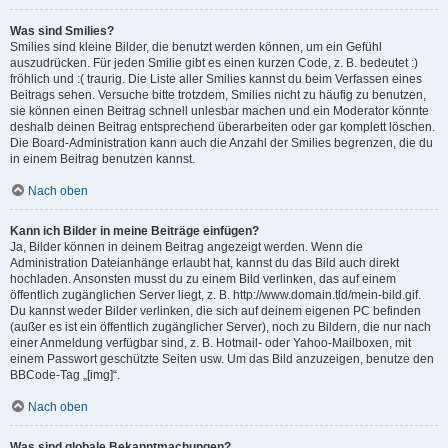
Was sind Smilies?
Smilies sind kleine Bilder, die benutzt werden können, um ein Gefühl
auszudrücken. Für jeden Smilie gibt es einen kurzen Code, z. B. bedeutet :)
fröhlich und :( traurig. Die Liste aller Smilies kannst du beim Verfassen eines
Beitrags sehen. Versuche bitte trotzdem, Smilies nicht zu häufig zu benutzen,
sie können einen Beitrag schnell unlesbar machen und ein Moderator könnte
deshalb deinen Beitrag entsprechend überarbeiten oder gar komplett löschen.
Die Board-Administration kann auch die Anzahl der Smilies begrenzen, die du
in einem Beitrag benutzen kannst.
Nach oben
Kann ich Bilder in meine Beiträge einfügen?
Ja, Bilder können in deinem Beitrag angezeigt werden. Wenn die
Administration Dateianhänge erlaubt hat, kannst du das Bild auch direkt
hochladen. Ansonsten musst du zu einem Bild verlinken, das auf einem
öffentlich zugänglichen Server liegt, z. B. http://www.domain.tld/mein-bild.gif.
Du kannst weder Bilder verlinken, die sich auf deinem eigenen PC befinden
(außer es ist ein öffentlich zugänglicher Server), noch zu Bildern, die nur nach
einer Anmeldung verfügbar sind, z. B. Hotmail- oder Yahoo-Mailboxen, mit
einem Passwort geschützte Seiten usw. Um das Bild anzuzeigen, benutze den
BBCode-Tag „[img]“.
Nach oben
Was sind globale Bekanntmachungen?