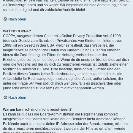
Avatarbilder, Private Nachrichten, E-Mail-Versand an andere Mitglieder, Beitritt
zu Benutzergruppen und so weiter. Wir empfehlen dir eine Anmeldung, da sie
schnell erledigt ist und dir zahlreiche Vorteile bietet.
Nach oben
Was ist COPPA?
COPPA, ausgeschrieben Children’s Online Privacy Protection Act of 1998
(deutsch: Gesetz zum Schutz der Privatsphäre von Kindern im Internet von
1998) ist ein Gesetz in den USA, welches festlegt, dass Websites, die
möglicherweise persönliche Daten von Kindern unter 13 Jahren erheben,
hierzu die Zustimmung der Eltern beziehungsweise des oder der
Erziehungsberechtigten benötigen. Wenn du dir unsicher bist, ob dies auf dich
oder die Website, auf der du dich zu registrieren versuchst, zutrifft, ziehe einen
rechtlichen Beistand zu Rate. Bitte beachte, dass phpBB Limited und der
Besitzer dieses Boards keine Rechtsberatung anbieten kann und nicht die
Anlaufstelle für Rechtsangelegenheiten jeglicher Art ist; außer solchen, die
unter der Frage „An wen soll ich mich wenden, falls es Beschwerden oder
juristische Anfragen zu diesem Forum gibt?“ behandelt werden.
Nach oben
Warum kann ich mich nicht registrieren?
Es kann sein, dass die Board-Administration die Registrierung komplett
ausgeschaltet hat, damit sich keine neuen Benutzer mehr anmelden können.
Es könnte auch sein, dass deine IP-Adresse oder der Benutzername, mit dem
du dich registrieren möchtest, gesperrt wurden. Um Hilfe zu erhalten, wende