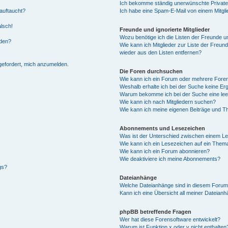
Ich bekomme ständig unerwünschte Private
auftaucht?
Ich habe eine Spam-E-Mail von einem Mitgli
alsch!
Freunde und ignorierte Mitglieder
Wozu benötige ich die Listen der Freunde un
rden?
Wie kann ich Mitglieder zur Liste der Freund
wieder aus den Listen entfernen?
fgefordert, mich anzumelden.
Die Foren durchsuchen
Wie kann ich ein Forum oder mehrere For
Weshalb erhalte ich bei der Suche keine Er
Warum bekomme ich bei der Suche eine lee
Wie kann ich nach Mitgliedern suchen?
Wie kann ich meine eigenen Beiträge und T
Abonnements und Lesezeichen
Was ist der Unterschied zwischen einem L
Wie kann ich ein Lesezeichen auf ein Them
Wie kann ich ein Forum abonnieren?
Wie deaktiviere ich meine Abonnements?
gs?
Dateianhänge
Welche Dateianhänge sind in diesem Forum
Kann ich eine Übersicht all meiner Dateian
phpBB betreffende Fragen
Wer hat diese Forensoftware entwickelt?
Warum ist Funktion x oder y nicht enthalten