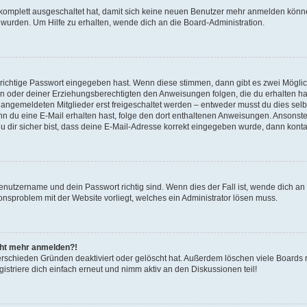
g komplett ausgeschaltet hat, damit sich keine neuen Benutzer mehr anmelden könn
 wurden. Um Hilfe zu erhalten, wende dich an die Board-Administration.
 richtige Passwort eingegeben hast. Wenn diese stimmen, dann gibt es zwei Mögl
tern oder deiner Erziehungsberechtigten den Anweisungen folgen, die du erhalten ha
u angemeldeten Mitglieder erst freigeschaltet werden – entweder musst du dies selbs
. Wenn du eine E-Mail erhalten hast, folge den dort enthaltenen Anweisungen. Ansons
 dir sicher bist, dass deine E-Mail-Adresse korrekt eingegeben wurde, dann kontak
Benutzername und dein Passwort richtig sind. Wenn dies der Fall ist, wende dich a
ionsproblem mit der Website vorliegt, welches ein Administrator lösen muss.
icht mehr anmelden?!
erschieden Gründen deaktiviert oder gelöscht hat. Außerdem löschen viele Boards r
triere dich einfach erneut und nimm aktiv an den Diskussionen teil!