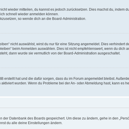
 nicht wieder mitteilen, du kannst es jedoch zurücksetzen. Dies machst du, indem 
 dich schnell wieder anmelden können.
ückzusetzen, so wende dich an die Board-Administration.
en“ nicht auswählst, wirst du nur für eine Sitzung angemeldet. Dies verhindert 
leiben“ beim Anmelden auswählen. Dies ist nicht empfehlenswert, wenn du dich an
 steht, dann wurde sie vermutlich von der Board-Administration ausgeschaltet.
BB erstellt hat und die dafür sorgen, dass du im Forum angemeldet bleibst. Außer
n aktiviert wurden. Wenn du Probleme bei der An- oder Abmeldung hast, kann es he
n in der Datenbank des Boards gespeichert. Um diese zu ändern, gehe in den „Persö
nst du alle deine Einstellungen ändern.