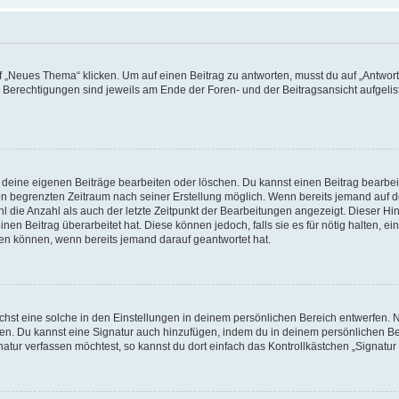
„Neues Thema“ klicken. Um auf einen Beitrag zu antworten, musst du auf „Antworte
e Berechtigungen sind jeweils am Ende der Foren- und der Beitragsansicht aufgeliste
r deine eigenen Beiträge bearbeiten oder löschen. Du kannst einen Beitrag bearbe
inen begrenzten Zeitraum nach seiner Erstellung möglich. Wenn bereits jemand auf de
 die Anzahl als auch der letzte Zeitpunkt der Bearbeitungen angezeigt. Dieser Hi
en Beitrag überarbeitet hat. Diese können jedoch, falls sie es für nötig halten, ei
hen können, wenn bereits jemand darauf geantwortet hat.
st eine solche in den Einstellungen in deinem persönlichen Bereich entwerfen. Na
eren. Du kannst eine Signatur auch hinzufügen, indem du in deinem persönlichen 
atur verfassen möchtest, so kannst du dort einfach das Kontrollkästchen „Signatu