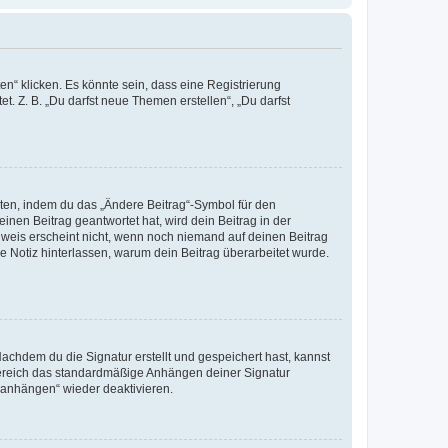
n“ klicken. Es könnte sein, dass eine Registrierung
t. Z. B. „Du darfst neue Themen erstellen“, „Du darfst
iten, indem du das „Ändere Beitrag“-Symbol für den
inen Beitrag geantwortet hat, wird dein Beitrag in der
nweis erscheint nicht, wenn noch niemand auf deinen Beitrag
ne Notiz hinterlassen, warum dein Beitrag überarbeitet wurde.
chdem du die Signatur erstellt und gespeichert hast, kannst
Bereich das standardmäßige Anhängen deiner Signatur
r anhängen“ wieder deaktivieren.