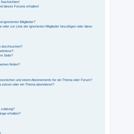
 Nachrichten!
ed dieses Forums erhalten!
d ignorierten Mitglieder?
e oder zur Liste der ignorierten Mitglieder hinzufügen oder diese
en durchsuchen?
gebnisse?
re Seite?
hemen finden?
esezeichen und einem Abonnements für ein Thema oder Forum?
a setzen oder ein Thema abonnieren?
 zulässig?
hänge erhalten?
?