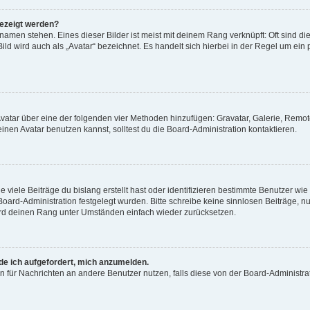
gezeigt werden?
amen stehen. Eines dieser Bilder ist meist mit deinem Rang verknüpft: Oft sind di
ld wird auch als „Avatar“ bezeichnet. Es handelt sich hierbei in der Regel um ein
 Avatar über eine der folgenden vier Methoden hinzufügen: Gravatar, Galerie, Rem
en Avatar benutzen kannst, solltest du die Board-Administration kontaktieren.
viele Beiträge du bislang erstellt hast oder identifizieren bestimmte Benutzer w
 Board-Administration festgelegt wurden. Bitte schreibe keine sinnlosen Beiträge
wird deinen Rang unter Umständen einfach wieder zurücksetzen.
rde ich aufgefordert, mich anzumelden.
ion für Nachrichten an andere Benutzer nutzen, falls diese von der Board-Administ