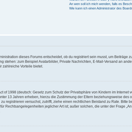
An wen soll ich mich wenden, falls es Besc
Wie kann ich einen Administrator des Board
istration dieses Forums entscheidet, ob du registriert sein musst, um Beiträge zu s
ung stehen: zum Beispiel Avatarbilder, Private Nachrichten, E-Mail-Versand an ander
 zahlreiche Vorteile bietet.
t of 1998 (deutsch: Gesetz zum Schutz der Privatsphäre von Kindern im Internet vo
unter 13 Jahren erheben, hierzu die Zustimmung der Eltern beziehungsweise des o
h zu registrieren versuchst, zutrifft, ziehe einen rechtlichen Beistand zu Rate. Bit
für Rechtsangelegenheiten jeglicher Art ist; außer solchen, die unter der Frage „
.