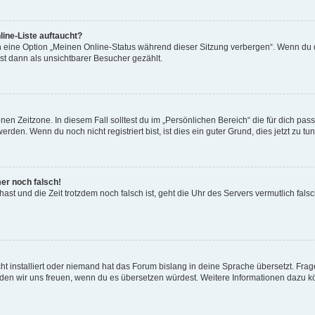
ine-Liste auftaucht?
n eine Option „Meinen Online-Status während dieser Sitzung verbergen“. Wenn du d
st dann als unsichtbarer Besucher gezählt.
en Zeitzone. In diesem Fall solltest du im „Persönlichen Bereich“ die für dich passe
den. Wenn du noch nicht registriert bist, ist dies ein guter Grund, dies jetzt zu tun
mer noch falsch!
t hast und die Zeit trotzdem noch falsch ist, geht die Uhr des Servers vermutlich fal
t installiert oder niemand hat das Forum bislang in deine Sprache übersetzt. Frag
, würden wir uns freuen, wenn du es übersetzen würdest. Weitere Informationen dazu