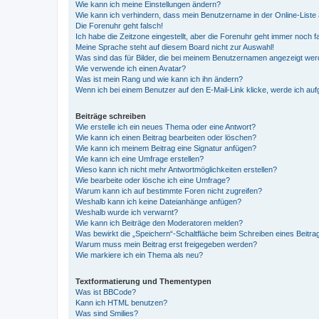
Wie kann ich meine Einstellungen ändern?
Wie kann ich verhindern, dass mein Benutzername in der Online-Liste 
Die Forenuhr geht falsch!
Ich habe die Zeitzone eingestellt, aber die Forenuhr geht immer noch f
Meine Sprache steht auf diesem Board nicht zur Auswahl!
Was sind das für Bilder, die bei meinem Benutzernamen angezeigt we
Wie verwende ich einen Avatar?
Was ist mein Rang und wie kann ich ihn ändern?
Wenn ich bei einem Benutzer auf den E-Mail-Link klicke, werde ich au
Beiträge schreiben
Wie erstelle ich ein neues Thema oder eine Antwort?
Wie kann ich einen Beitrag bearbeiten oder löschen?
Wie kann ich meinem Beitrag eine Signatur anfügen?
Wie kann ich eine Umfrage erstellen?
Wieso kann ich nicht mehr Antwortmöglichkeiten erstellen?
Wie bearbeite oder lösche ich eine Umfrage?
Warum kann ich auf bestimmte Foren nicht zugreifen?
Weshalb kann ich keine Dateianhänge anfügen?
Weshalb wurde ich verwarnt?
Wie kann ich Beiträge den Moderatoren melden?
Was bewirkt die „Speichern“-Schaltfläche beim Schreiben eines Beitra
Warum muss mein Beitrag erst freigegeben werden?
Wie markiere ich ein Thema als neu?
Textformatierung und Thementypen
Was ist BBCode?
Kann ich HTML benutzen?
Was sind Smilies?