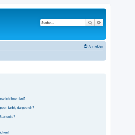
Suche
Erweiterte Suche
Anmelden
ete ich ihnen bei?
en farbig dargestellt?
tartseite?
icken!