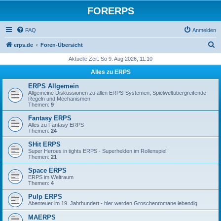
FORERPS
FAQ
Anmelden
S
erps.de
Foren-Übersicht
u
Aktuelle Zeit: So 9. Aug 2026, 11:10
c
Alles zu ERPS
h
ERPS Allgemein
e
Allgemeine Diskussionen zu allen ERPS-Systemen, Spielweltübergreifende
Regeln und Mechanismen
Themen:
9
Fantasy ERPS
Alles zu Fantasy ERPS
Themen:
24
SHit ERPS
Super Heroes in tights ERPS - Superhelden im Rollenspiel
Themen:
21
Space ERPS
ERPS im Weltraum
Themen:
4
Pulp ERPS
Abenteuer im 19. Jahrhundert - hier werden Groschenromane lebendig
MAERPS