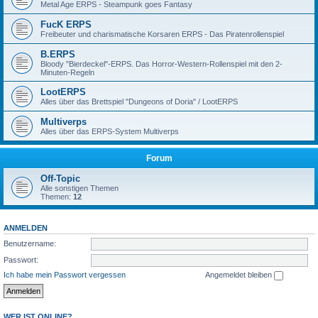
Metal Age ERPS - Steampunk goes Fantasy
FucK ERPS
Freibeuter und charismatische Korsaren ERPS - Das Piratenrollenspiel
B.ERPS
Bloody "Bierdeckel"-ERPS. Das Horror-Western-Rollenspiel mit den 2-
Minuten-Regeln
LootERPS
Alles über das Brettspiel "Dungeons of Doria" / LootERPS
Multiverps
Alles über das ERPS-System Multiverps
Forum
Off-Topic
Alle sonstigen Themen
Themen:
12
ANMELDEN
Benutzername:
Passwort:
Ich habe mein Passwort vergessen
Angemeldet bleiben
WER IST ONLINE?