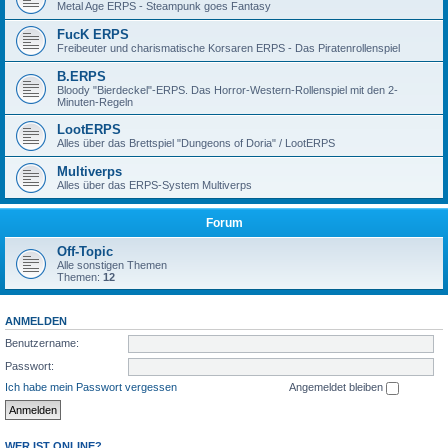
Metal Age ERPS - Steampunk goes Fantasy
FucK ERPS
Freibeuter und charismatische Korsaren ERPS - Das Piratenrollenspiel
B.ERPS
Bloody "Bierdeckel"-ERPS. Das Horror-Western-Rollenspiel mit den 2-
Minuten-Regeln
LootERPS
Alles über das Brettspiel "Dungeons of Doria" / LootERPS
Multiverps
Alles über das ERPS-System Multiverps
Forum
Off-Topic
Alle sonstigen Themen
Themen:
12
ANMELDEN
Benutzername:
Passwort:
Ich habe mein Passwort vergessen
Angemeldet bleiben
WER IST ONLINE?