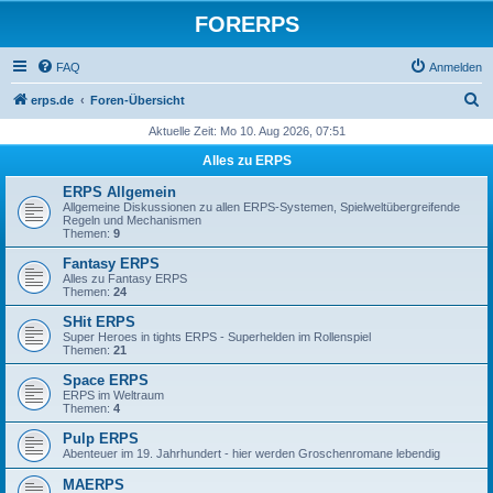
FORERPS
FAQ
Anmelden
S
erps.de
Foren-Übersicht
u
Aktuelle Zeit: Mo 10. Aug 2026, 07:51
c
Alles zu ERPS
h
ERPS Allgemein
e
Allgemeine Diskussionen zu allen ERPS-Systemen, Spielweltübergreifende
Regeln und Mechanismen
Themen:
9
Fantasy ERPS
Alles zu Fantasy ERPS
Themen:
24
SHit ERPS
Super Heroes in tights ERPS - Superhelden im Rollenspiel
Themen:
21
Space ERPS
ERPS im Weltraum
Themen:
4
Pulp ERPS
Abenteuer im 19. Jahrhundert - hier werden Groschenromane lebendig
MAERPS