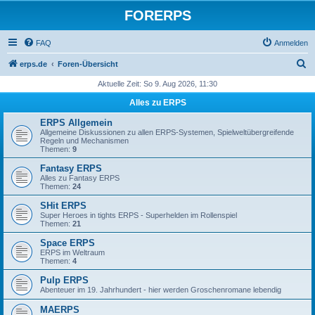
FORERPS
FAQ
Anmelden
S
erps.de
Foren-Übersicht
u
Aktuelle Zeit: So 9. Aug 2026, 11:30
c
Alles zu ERPS
h
ERPS Allgemein
e
Allgemeine Diskussionen zu allen ERPS-Systemen, Spielweltübergreifende
Regeln und Mechanismen
Themen:
9
Fantasy ERPS
Alles zu Fantasy ERPS
Themen:
24
SHit ERPS
Super Heroes in tights ERPS - Superhelden im Rollenspiel
Themen:
21
Space ERPS
ERPS im Weltraum
Themen:
4
Pulp ERPS
Abenteuer im 19. Jahrhundert - hier werden Groschenromane lebendig
MAERPS