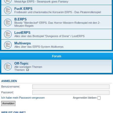
Metal Age ERPS - Steampunk goes Fantasy
FucK ERPS
Freibeuter und charismatische Korsaren ERPS - Das Piratenrollenspiel
B.ERPS
Bloody "Bierdeckel"-ERPS. Das Horror-Western-Rollenspiel mit den 2-
Minuten-Regeln
LootERPS
Alles über das Brettspiel "Dungeons of Doria" / LootERPS
Multiverps
Alles über das ERPS-System Multiverps
Forum
Off-Topic
Alle sonstigen Themen
Themen:
12
ANMELDEN
Benutzername:
Passwort:
Ich habe mein Passwort vergessen
Angemeldet bleiben
WER IST ONLINE?