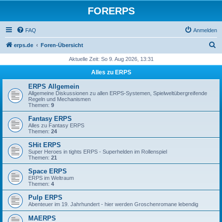
FORERPS
FAQ
Anmelden
S
erps.de
Foren-Übersicht
u
Aktuelle Zeit: So 9. Aug 2026, 13:31
c
Alles zu ERPS
h
ERPS Allgemein
e
Allgemeine Diskussionen zu allen ERPS-Systemen, Spielweltübergreifende
Regeln und Mechanismen
Themen:
9
Fantasy ERPS
Alles zu Fantasy ERPS
Themen:
24
SHit ERPS
Super Heroes in tights ERPS - Superhelden im Rollenspiel
Themen:
21
Space ERPS
ERPS im Weltraum
Themen:
4
Pulp ERPS
Abenteuer im 19. Jahrhundert - hier werden Groschenromane lebendig
MAERPS