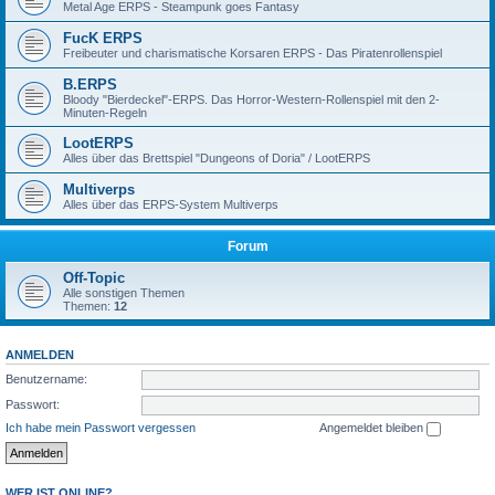
Metal Age ERPS - Steampunk goes Fantasy
FucK ERPS
Freibeuter und charismatische Korsaren ERPS - Das Piratenrollenspiel
B.ERPS
Bloody "Bierdeckel"-ERPS. Das Horror-Western-Rollenspiel mit den 2-
Minuten-Regeln
LootERPS
Alles über das Brettspiel "Dungeons of Doria" / LootERPS
Multiverps
Alles über das ERPS-System Multiverps
Forum
Off-Topic
Alle sonstigen Themen
Themen:
12
ANMELDEN
Benutzername:
Passwort:
Ich habe mein Passwort vergessen
Angemeldet bleiben
WER IST ONLINE?