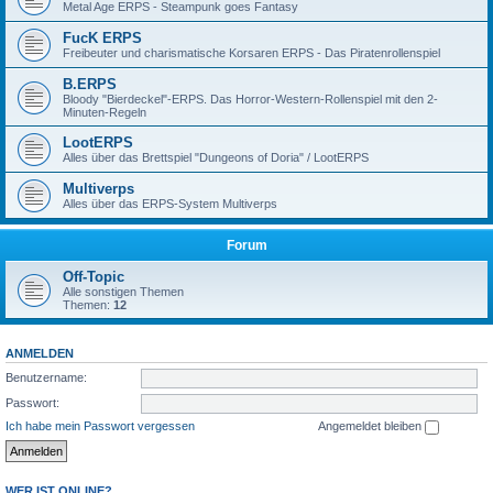
Metal Age ERPS - Steampunk goes Fantasy
FucK ERPS
Freibeuter und charismatische Korsaren ERPS - Das Piratenrollenspiel
B.ERPS
Bloody "Bierdeckel"-ERPS. Das Horror-Western-Rollenspiel mit den 2-
Minuten-Regeln
LootERPS
Alles über das Brettspiel "Dungeons of Doria" / LootERPS
Multiverps
Alles über das ERPS-System Multiverps
Forum
Off-Topic
Alle sonstigen Themen
Themen:
12
ANMELDEN
Benutzername:
Passwort:
Ich habe mein Passwort vergessen
Angemeldet bleiben
WER IST ONLINE?