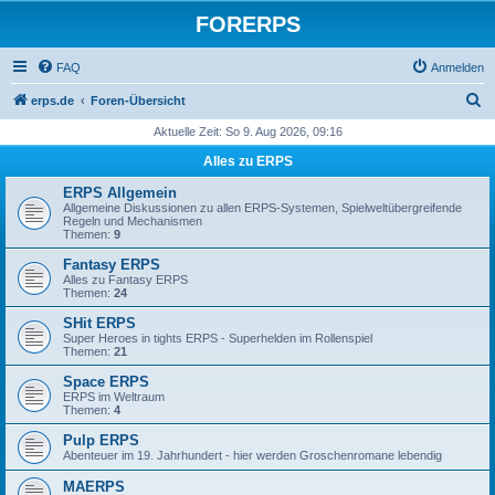
FORERPS
FAQ
Anmelden
S
erps.de
Foren-Übersicht
u
Aktuelle Zeit: So 9. Aug 2026, 09:16
c
Alles zu ERPS
h
ERPS Allgemein
e
Allgemeine Diskussionen zu allen ERPS-Systemen, Spielweltübergreifende
Regeln und Mechanismen
Themen:
9
Fantasy ERPS
Alles zu Fantasy ERPS
Themen:
24
SHit ERPS
Super Heroes in tights ERPS - Superhelden im Rollenspiel
Themen:
21
Space ERPS
ERPS im Weltraum
Themen:
4
Pulp ERPS
Abenteuer im 19. Jahrhundert - hier werden Groschenromane lebendig
MAERPS