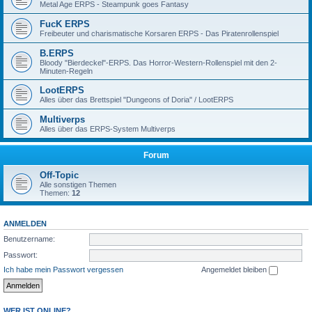
Metal Age ERPS - Steampunk goes Fantasy
FucK ERPS
Freibeuter und charismatische Korsaren ERPS - Das Piratenrollenspiel
B.ERPS
Bloody "Bierdeckel"-ERPS. Das Horror-Western-Rollenspiel mit den 2-
Minuten-Regeln
LootERPS
Alles über das Brettspiel "Dungeons of Doria" / LootERPS
Multiverps
Alles über das ERPS-System Multiverps
Forum
Off-Topic
Alle sonstigen Themen
Themen:
12
ANMELDEN
Benutzername:
Passwort:
Ich habe mein Passwort vergessen
Angemeldet bleiben
WER IST ONLINE?