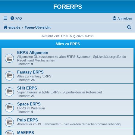
FORERPS
FAQ
Anmelden
S
erps.de
Foren-Übersicht
u
Aktuelle Zeit: Do 6. Aug 2026, 03:36
c
Alles zu ERPS
h
ERPS Allgemein
e
Allgemeine Diskussionen zu allen ERPS-Systemen, Spielweltübergreifende
Regeln und Mechanismen
Themen:
9
Fantasy ERPS
Alles zu Fantasy ERPS
Themen:
24
SHit ERPS
Super Heroes in tights ERPS - Superhelden im Rollenspiel
Themen:
21
Space ERPS
ERPS im Weltraum
Themen:
4
Pulp ERPS
Abenteuer im 19. Jahrhundert - hier werden Groschenromane lebendig
MAERPS