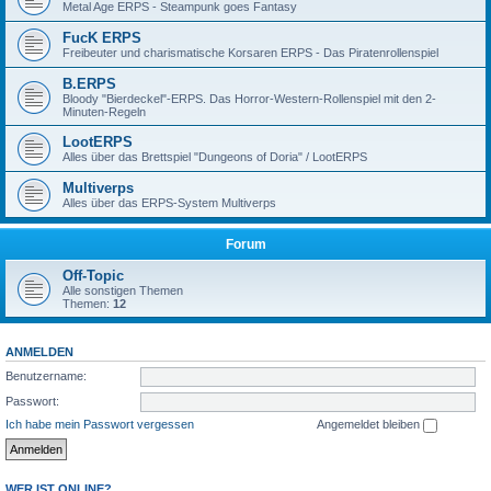
Metal Age ERPS - Steampunk goes Fantasy
FucK ERPS
Freibeuter und charismatische Korsaren ERPS - Das Piratenrollenspiel
B.ERPS
Bloody "Bierdeckel"-ERPS. Das Horror-Western-Rollenspiel mit den 2-
Minuten-Regeln
LootERPS
Alles über das Brettspiel "Dungeons of Doria" / LootERPS
Multiverps
Alles über das ERPS-System Multiverps
Forum
Off-Topic
Alle sonstigen Themen
Themen:
12
ANMELDEN
Benutzername:
Passwort:
Ich habe mein Passwort vergessen
Angemeldet bleiben
WER IST ONLINE?