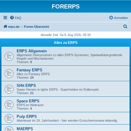
FORERPS
FAQ
Anmelden
S
erps.de
Foren-Übersicht
u
Aktuelle Zeit: Sa 8. Aug 2026, 09:34
c
Alles zu ERPS
h
ERPS Allgemein
e
Allgemeine Diskussionen zu allen ERPS-Systemen, Spielweltübergreifende
Regeln und Mechanismen
Themen:
9
Fantasy ERPS
Alles zu Fantasy ERPS
Themen:
24
SHit ERPS
Super Heroes in tights ERPS - Superhelden im Rollenspiel
Themen:
21
Space ERPS
ERPS im Weltraum
Themen:
4
Pulp ERPS
Abenteuer im 19. Jahrhundert - hier werden Groschenromane lebendig
MAERPS