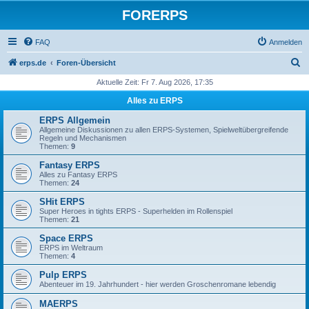
FORERPS
FAQ
Anmelden
S
erps.de
Foren-Übersicht
u
Aktuelle Zeit: Fr 7. Aug 2026, 17:35
c
Alles zu ERPS
h
ERPS Allgemein
e
Allgemeine Diskussionen zu allen ERPS-Systemen, Spielweltübergreifende
Regeln und Mechanismen
Themen:
9
Fantasy ERPS
Alles zu Fantasy ERPS
Themen:
24
SHit ERPS
Super Heroes in tights ERPS - Superhelden im Rollenspiel
Themen:
21
Space ERPS
ERPS im Weltraum
Themen:
4
Pulp ERPS
Abenteuer im 19. Jahrhundert - hier werden Groschenromane lebendig
MAERPS