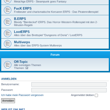
Metal Age ERPS - Steampunk goes Fantasy
FucK ERPS
Freibeuter und charismatische Korsaren ERPS - Das Piratenrollenspiel
B.ERPS
Bloody "Bierdeckel"-ERPS. Das Horror-Western-Rollenspiel mit den 2-
Minuten-Regeln
LootERPS
Alles über das Brettspiel "Dungeons of Doria" / LootERPS
Multiverps
Alles über das ERPS-System Multiverps
Forum
Off-Topic
Alle sonstigen Themen
Themen:
12
ANMELDEN
Benutzername:
Passwort:
Ich habe mein Passwort vergessen
Angemeldet bleiben
WER IST ONLINE?