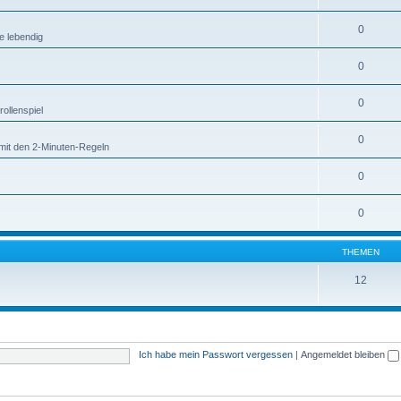
0
e lebendig
0
0
ollenspiel
0
mit den 2-Minuten-Regeln
0
0
THEMEN
12
Ich habe mein Passwort vergessen
|
Angemeldet bleiben