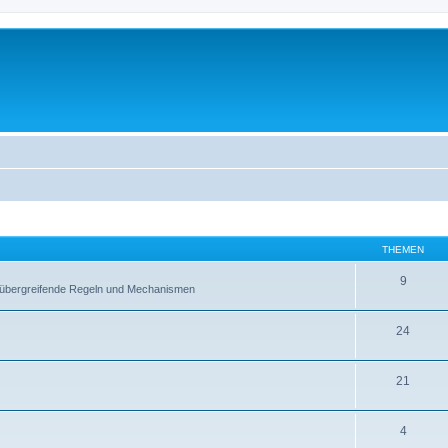
THEMEN
9
ltübergreifende Regeln und Mechanismen
24
21
4