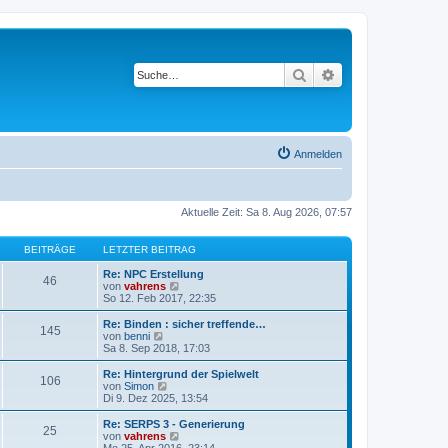
Suche
Erweiterte Suche
Anmelden
Aktuelle Zeit: Sa 8. Aug 2026, 07:57
BEITRÄGE
LETZTER BEITRAG
Re: NPC Erstellung
46
N
von
vahrens
e
So 12. Feb 2017, 22:35
u
e
Re: Binden : sicher treffende…
145
s
N
von
benni
t
e
Sa 8. Sep 2018, 17:03
e
u
r
e
Re: Hintergrund der Spielwelt
106
B
s
N
von
Simon
e
t
e
Di 9. Dez 2025, 13:54
i
e
u
t
r
e
Re: SERPS 3 - Generierung
r
25
B
s
N
von
vahrens
a
e
t
e
Mo 25. Apr 2016, 23:14