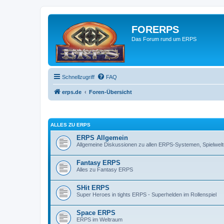
FORERPS
Das Forum rund um ERPS
Schnellzugriff
FAQ
erps.de
Foren-Übersicht
ALLES ZU ERPS
ERPS Allgemein
Allgemeine Diskussionen zu allen ERPS-Systemen, Spielwe
Fantasy ERPS
Alles zu Fantasy ERPS
SHit ERPS
Super Heroes in tights ERPS - Superhelden im Rollenspiel
Space ERPS
ERPS im Weltraum