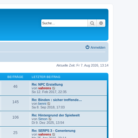
Suche
Erweiterte Suche
Anmelden
Aktuelle Zeit: Fr 7. Aug 2026, 13:14
BEITRÄGE
LETZTER BEITRAG
Re: NPC Erstellung
46
N
von
vahrens
e
So 12. Feb 2017, 22:35
u
e
Re: Binden : sicher treffende…
145
s
N
von
benni
t
e
Sa 8. Sep 2018, 17:03
e
u
r
e
Re: Hintergrund der Spielwelt
106
B
s
N
von
Simon
e
t
e
Di 9. Dez 2025, 13:54
i
e
u
t
r
e
Re: SERPS 3 - Generierung
r
25
B
s
N
von
vahrens
a
e
t
e
Mo 25. Apr 2016, 23:14