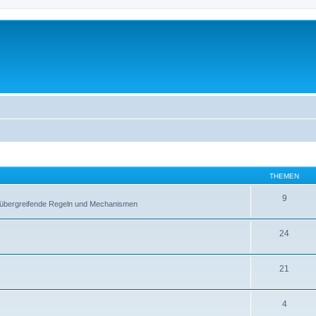
THEMEN
9
ltübergreifende Regeln und Mechanismen
24
21
4