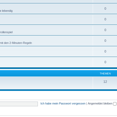
0
e lebendig
0
0
ollenspiel
0
mit den 2-Minuten-Regeln
0
0
THEMEN
12
Ich habe mein Passwort vergessen
|
Angemeldet bleiben