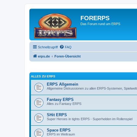
FORERPS
Das Forum rund um ERPS
Schnellzugriff
FAQ
erps.de
Foren-Übersicht
ALLES ZU ERPS
ERPS Allgemein
Allgemeine Diskussionen zu allen ERPS-Systemen, Spielwe
Fantasy ERPS
Alles zu Fantasy ERPS
SHit ERPS
Super Heroes in tights ERPS - Superhelden im Rollenspiel
Space ERPS
ERPS im Weltraum