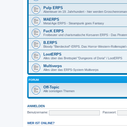
Pulp ERPS
Abenteuer im 19. Jahrhundert - hier werden Groschenroman
MAERPS
Metal Age ERPS - Steampunk goes Fantasy
FucK ERPS
Freibeuter und charismatische Korsaren ERPS - Das Piratenr
B.ERPS
Bloody "Bierdeckel"-ERPS. Das Horror-Western-Rollenspiel 
LootERPS
Alles über das Brettspiel "Dungeons of Doria" / LootERPS
Multiverps
Alles über das ERPS-System Multiverps
FORUM
Off-Topic
Alle sonstigen Themen
ANMELDEN
Benutzername:
Passwort:
WER IST ONLINE?