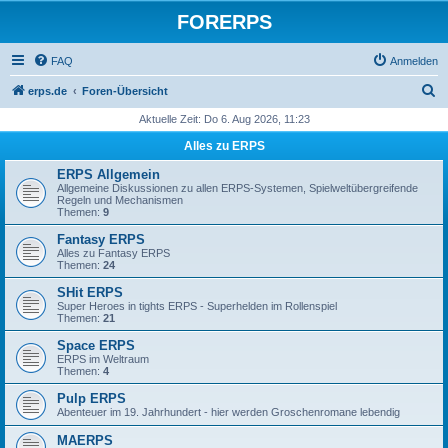
FORERPS
FAQ
Anmelden
S
erps.de
Foren-Übersicht
u
Aktuelle Zeit: Do 6. Aug 2026, 11:23
c
Alles zu ERPS
h
ERPS Allgemein
e
Allgemeine Diskussionen zu allen ERPS-Systemen, Spielweltübergreifende
Regeln und Mechanismen
Themen:
9
Fantasy ERPS
Alles zu Fantasy ERPS
Themen:
24
SHit ERPS
Super Heroes in tights ERPS - Superhelden im Rollenspiel
Themen:
21
Space ERPS
ERPS im Weltraum
Themen:
4
Pulp ERPS
Abenteuer im 19. Jahrhundert - hier werden Groschenromane lebendig
MAERPS