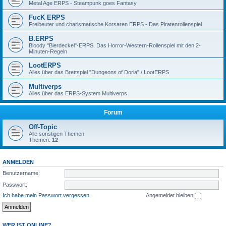
Metal Age ERPS - Steampunk goes Fantasy
FucK ERPS
Freibeuter und charismatische Korsaren ERPS - Das Piratenrollenspiel
B.ERPS
Bloody "Bierdeckel"-ERPS. Das Horror-Western-Rollenspiel mit den 2-
Minuten-Regeln
LootERPS
Alles über das Brettspiel "Dungeons of Doria" / LootERPS
Multiverps
Alles über das ERPS-System Multiverps
Forum
Off-Topic
Alle sonstigen Themen
Themen:
12
ANMELDEN
Benutzername:
Passwort:
Ich habe mein Passwort vergessen
Angemeldet bleiben
WER IST ONLINE?