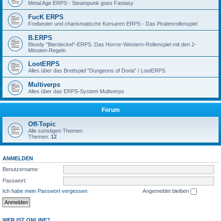
Metal Age ERPS - Steampunk goes Fantasy
FucK ERPS
Freibeuter und charismatische Korsaren ERPS - Das Piratenrollenspiel
B.ERPS
Bloody "Bierdeckel"-ERPS. Das Horror-Western-Rollenspiel mit den 2-
Minuten-Regeln
LootERPS
Alles über das Brettspiel "Dungeons of Doria" / LootERPS
Multiverps
Alles über das ERPS-System Multiverps
Forum
Off-Topic
Alle sonstigen Themen
Themen:
12
ANMELDEN
Benutzername:
Passwort:
Ich habe mein Passwort vergessen
Angemeldet bleiben
WER IST ONLINE?