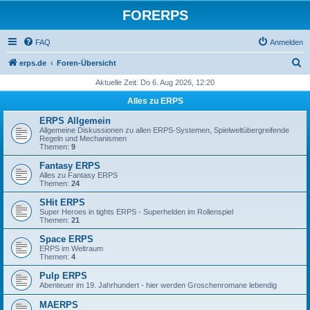
FORERPS
FAQ
Anmelden
S
erps.de
Foren-Übersicht
u
Aktuelle Zeit: Do 6. Aug 2026, 12:20
c
Alles zu ERPS
h
ERPS Allgemein
e
Allgemeine Diskussionen zu allen ERPS-Systemen, Spielweltübergreifende
Regeln und Mechanismen
Themen:
9
Fantasy ERPS
Alles zu Fantasy ERPS
Themen:
24
SHit ERPS
Super Heroes in tights ERPS - Superhelden im Rollenspiel
Themen:
21
Space ERPS
ERPS im Weltraum
Themen:
4
Pulp ERPS
Abenteuer im 19. Jahrhundert - hier werden Groschenromane lebendig
MAERPS