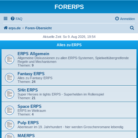
FORERPS
FAQ
Anmelden
S
erps.de
Foren-Übersicht
u
Aktuelle Zeit: So 9. Aug 2026, 19:54
c
Alles zu ERPS
h
ERPS Allgemein
e
Allgemeine Diskussionen zu allen ERPS-Systemen, Spielweltübergreifende
Regeln und Mechanismen
Themen:
9
Fantasy ERPS
Alles zu Fantasy ERPS
Themen:
24
SHit ERPS
Super Heroes in tights ERPS - Superhelden im Rollenspiel
Themen:
21
Space ERPS
ERPS im Weltraum
Themen:
4
Pulp ERPS
Abenteuer im 19. Jahrhundert - hier werden Groschenromane lebendig
MAERPS