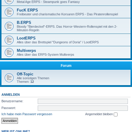
Metal Age ERPS - Steampunk goes Fantasy
FucK ERPS
Freibeuter und charismatische Korsaren ERPS - Das Piratenrollenspiel
B.ERPS
Bloody "Bierdeckel"-ERPS. Das Horror-Western-Rollenspiel mit den 2-
Minuten-Regeln
LootERPS
Alles über das Brettspiel "Dungeons of Doria" / LootERPS
Multiverps
Alles über das ERPS-System Multiverps
Forum
Off-Topic
Alle sonstigen Themen
Themen:
12
ANMELDEN
Benutzername:
Passwort:
Ich habe mein Passwort vergessen
Angemeldet bleiben
WER IST ONLINE?