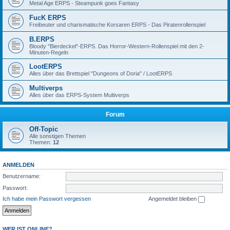
Metal Age ERPS - Steampunk goes Fantasy
FucK ERPS
Freibeuter und charismatische Korsaren ERPS - Das Piratenrollenspiel
B.ERPS
Bloody "Bierdeckel"-ERPS. Das Horror-Western-Rollenspiel mit den 2-
Minuten-Regeln
LootERPS
Alles über das Brettspiel "Dungeons of Doria" / LootERPS
Multiverps
Alles über das ERPS-System Multiverps
Forum
Off-Topic
Alle sonstigen Themen
Themen:
12
ANMELDEN
Benutzername:
Passwort:
Ich habe mein Passwort vergessen
Angemeldet bleiben
WER IST ONLINE?