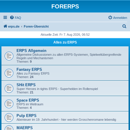
FORERPS
FAQ
Anmelden
S
erps.de
Foren-Übersicht
u
Aktuelle Zeit: Fr 7. Aug 2026, 06:52
c
Alles zu ERPS
h
ERPS Allgemein
e
Allgemeine Diskussionen zu allen ERPS-Systemen, Spielweltübergreifende
Regeln und Mechanismen
Themen:
9
Fantasy ERPS
Alles zu Fantasy ERPS
Themen:
24
SHit ERPS
Super Heroes in tights ERPS - Superhelden im Rollenspiel
Themen:
21
Space ERPS
ERPS im Weltraum
Themen:
4
Pulp ERPS
Abenteuer im 19. Jahrhundert - hier werden Groschenromane lebendig
MAERPS