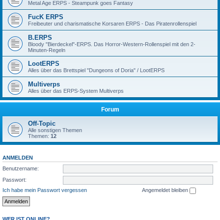
Metal Age ERPS - Steampunk goes Fantasy
FucK ERPS
Freibeuter und charismatische Korsaren ERPS - Das Piratenrollenspiel
B.ERPS
Bloody "Bierdeckel"-ERPS. Das Horror-Western-Rollenspiel mit den 2-
Minuten-Regeln
LootERPS
Alles über das Brettspiel "Dungeons of Doria" / LootERPS
Multiverps
Alles über das ERPS-System Multiverps
Forum
Off-Topic
Alle sonstigen Themen
Themen:
12
ANMELDEN
Benutzername:
Passwort:
Ich habe mein Passwort vergessen
Angemeldet bleiben
WER IST ONLINE?