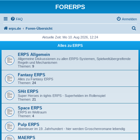
FORERPS
FAQ
Anmelden
S
erps.de
Foren-Übersicht
u
Aktuelle Zeit: Mo 10. Aug 2026, 12:24
c
Alles zu ERPS
h
ERPS Allgemein
e
Allgemeine Diskussionen zu allen ERPS-Systemen, Spielweltübergreifende
Regeln und Mechanismen
Themen:
9
Fantasy ERPS
Alles zu Fantasy ERPS
Themen:
24
SHit ERPS
Super Heroes in tights ERPS - Superhelden im Rollenspiel
Themen:
21
Space ERPS
ERPS im Weltraum
Themen:
4
Pulp ERPS
Abenteuer im 19. Jahrhundert - hier werden Groschenromane lebendig
MAERPS