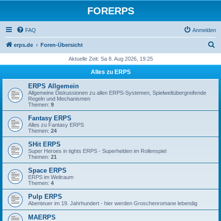
FORERPS
FAQ
Anmelden
S
erps.de
Foren-Übersicht
u
Aktuelle Zeit: Sa 8. Aug 2026, 19:25
c
Alles zu ERPS
h
ERPS Allgemein
e
Allgemeine Diskussionen zu allen ERPS-Systemen, Spielweltübergreifende
Regeln und Mechanismen
Themen:
9
Fantasy ERPS
Alles zu Fantasy ERPS
Themen:
24
SHit ERPS
Super Heroes in tights ERPS - Superhelden im Rollenspiel
Themen:
21
Space ERPS
ERPS im Weltraum
Themen:
4
Pulp ERPS
Abenteuer im 19. Jahrhundert - hier werden Groschenromane lebendig
MAERPS