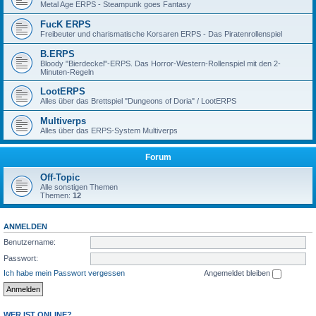
Metal Age ERPS - Steampunk goes Fantasy
FucK ERPS
Freibeuter und charismatische Korsaren ERPS - Das Piratenrollenspiel
B.ERPS
Bloody "Bierdeckel"-ERPS. Das Horror-Western-Rollenspiel mit den 2-
Minuten-Regeln
LootERPS
Alles über das Brettspiel "Dungeons of Doria" / LootERPS
Multiverps
Alles über das ERPS-System Multiverps
Forum
Off-Topic
Alle sonstigen Themen
Themen:
12
ANMELDEN
Benutzername:
Passwort:
Ich habe mein Passwort vergessen
Angemeldet bleiben
WER IST ONLINE?