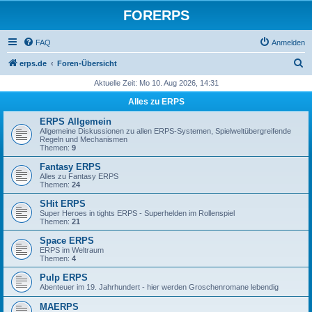
FORERPS
FAQ
Anmelden
S
erps.de
Foren-Übersicht
u
Aktuelle Zeit: Mo 10. Aug 2026, 14:31
c
Alles zu ERPS
h
ERPS Allgemein
e
Allgemeine Diskussionen zu allen ERPS-Systemen, Spielweltübergreifende
Regeln und Mechanismen
Themen:
9
Fantasy ERPS
Alles zu Fantasy ERPS
Themen:
24
SHit ERPS
Super Heroes in tights ERPS - Superhelden im Rollenspiel
Themen:
21
Space ERPS
ERPS im Weltraum
Themen:
4
Pulp ERPS
Abenteuer im 19. Jahrhundert - hier werden Groschenromane lebendig
MAERPS