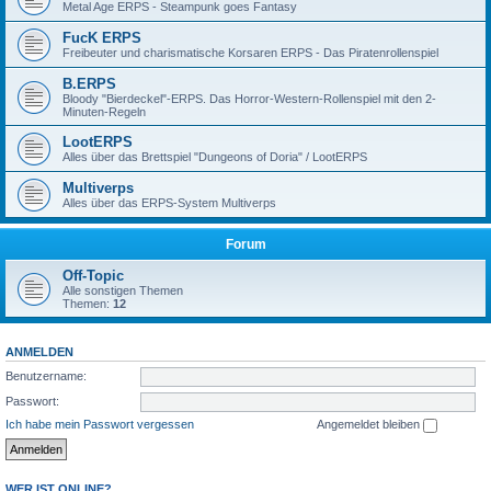
Metal Age ERPS - Steampunk goes Fantasy
FucK ERPS
Freibeuter und charismatische Korsaren ERPS - Das Piratenrollenspiel
B.ERPS
Bloody "Bierdeckel"-ERPS. Das Horror-Western-Rollenspiel mit den 2-
Minuten-Regeln
LootERPS
Alles über das Brettspiel "Dungeons of Doria" / LootERPS
Multiverps
Alles über das ERPS-System Multiverps
Forum
Off-Topic
Alle sonstigen Themen
Themen:
12
ANMELDEN
Benutzername:
Passwort:
Ich habe mein Passwort vergessen
Angemeldet bleiben
WER IST ONLINE?