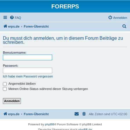
FORERPS
FAQ
Anmelden
S
erps.de
Foren-Übersicht
u
Du musst dich anmelden, um in diesem Forum Beiträge zu
c
schreiben.
h
Benutzername:
e
Passwort:
Ich habe mein Passwort vergessen
Angemeldet bleiben
Meinen Online-Status während dieser Sitzung verbergen
erps.de
Foren-Übersicht
Alle Zeiten sind
UTC+02:00
Powered by
phpBB
® Forum Software © phpBB Limited
Deutsche Übersetzung durch
phpBB.de