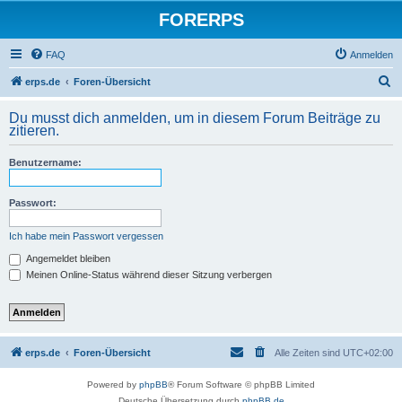
FORERPS
FAQ
Anmelden
S
erps.de
Foren-Übersicht
u
Du musst dich anmelden, um in diesem Forum Beiträge zu
c
zitieren.
h
Benutzername:
e
Passwort:
Ich habe mein Passwort vergessen
Angemeldet bleiben
Meinen Online-Status während dieser Sitzung verbergen
erps.de
Foren-Übersicht
Alle Zeiten sind
UTC+02:00
Powered by
phpBB
® Forum Software © phpBB Limited
Deutsche Übersetzung durch
phpBB.de