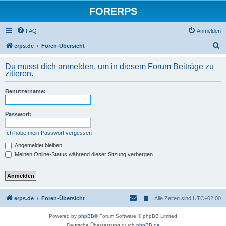
FORERPS
FAQ
Anmelden
S
erps.de
Foren-Übersicht
u
Du musst dich anmelden, um in diesem Forum Beiträge zu
c
zitieren.
h
Benutzername:
e
Passwort:
Ich habe mein Passwort vergessen
Angemeldet bleiben
Meinen Online-Status während dieser Sitzung verbergen
erps.de
Foren-Übersicht
Alle Zeiten sind
UTC+02:00
Powered by
phpBB
® Forum Software © phpBB Limited
Deutsche Übersetzung durch
phpBB.de