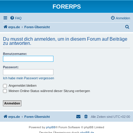
FORERPS
FAQ
Anmelden
S
erps.de
Foren-Übersicht
u
Du musst dich anmelden, um in diesem Forum auf Beiträge
c
zu antworten.
h
Benutzername:
e
Passwort:
Ich habe mein Passwort vergessen
Angemeldet bleiben
Meinen Online-Status während dieser Sitzung verbergen
erps.de
Foren-Übersicht
Alle Zeiten sind
UTC+02:00
Powered by
phpBB
® Forum Software © phpBB Limited
Deutsche Übersetzung durch
phpBB.de