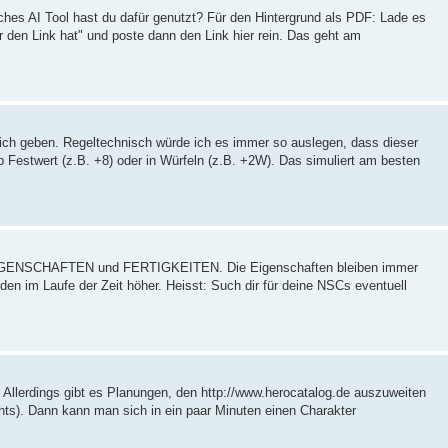
lches AI Tool hast du dafür genutzt? Für den Hintergrund als PDF: Lade es
r den Link hat" und poste dann den Link hier rein. Das geht am
irklich geben. Regeltechnisch würde ich es immer so auslegen, dass dieser
b Festwert (z.B. +8) oder in Würfeln (z.B. +2W). Das simuliert am besten
ibt EIGENSCHAFTEN und FERTIGKEITEN. Die Eigenschaften bleiben immer
rden im Laufe der Zeit höher. Heisst: Such dir für deine NSCs eventuell
t. Allerdings gibt es Planungen, den http://www.herocatalog.de auszuweiten
ts). Dann kann man sich in ein paar Minuten einen Charakter