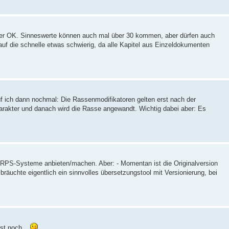
her OK. Sinneswerte können auch mal über 30 kommen, aber dürfen auch
r auf die schnelle etwas schwierig, da alle Kapitel aus Einzeldokumenten
f ich dann nochmal: Die Rassenmodifikatoren gelten erst nach der
arakter und danach wird die Rasse angewandt. Wichtig dabei aber: Es
 ERPS-Systeme anbieten/machen. Aber: - Momentan ist die Originalversion
räuchte eigentlich ein sinnvolles übersetzungstool mit Versionierung, bei
t noch...