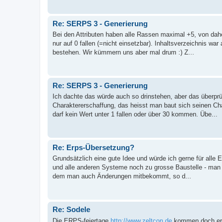
Re: SERPS 3 - Generierung
Bei den Attributen haben alle Rassen maximal +5, von da
nur auf 0 fallen (=nicht einsetzbar). Inhaltsverzeichnis wa
bestehen. Wir kümmern uns aber mal drum :) Z...
Re: SERPS 3 - Generierung
Ich dachte das würde auch so drinstehen, aber das überprü
Charaktererschaffung, das heisst man baut sich seinen Ch
darf kein Wert unter 1 fallen oder über 30 kommen. Übe...
Re: Erps-Übersetzung?
Grundsätzlich eine gute Idee und würde ich gerne für alle
und alle anderen Systeme noch zu grosse Baustelle - man b
dem man auch Änderungen mitbekommt, so d...
Re: Sodele
Die ERPS-feiertage
http://www.zeltcon.de
kommen doch ers