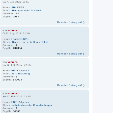
So 7. Dez 2025, 18:59
Forum:
SHit ERPS
Thema:
Hintergrund der Spielwelt
Antworten:
14
Zugriffe:
5583
Rufe den Beitrag auf
von
vahrens
Di 21. Aug 2018, 21:40
Forum:
Fantasy ERPS
Thema:
Binden : sicher treffender Pfeil
Antworten:
4
Zugriffe:
434304
Rufe den Beitrag auf
von
vahrens
So 12. Feb 2017, 22:35
Forum:
ERPS Allgemein
Thema:
NPC Erstellung
Antworten:
1
Zugriffe:
142023
Rufe den Beitrag auf
von
vahrens
So 12. Feb 2017, 22:28
Forum:
ERPS Allgemein
Thema:
selbstrechnender Charakterbogen
Antworten:
1
Zugriffe:
54868