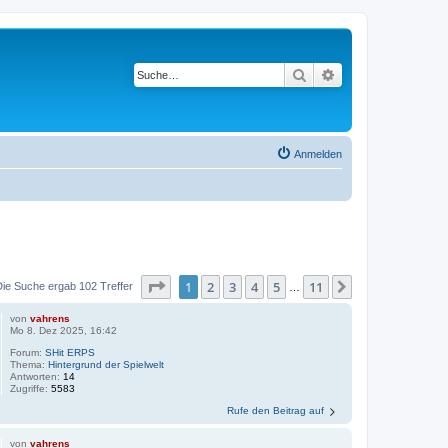
Suche
Erweiterte Suche
Anmelden
Seite
1
von
11
1
2
3
4
5
11
Nächste
Die Suche ergab 102 Treffer
…
von
vahrens
Mo 8. Dez 2025, 16:42
Forum:
SHit ERPS
Thema:
Hintergrund der Spielwelt
Antworten:
14
Zugriffe:
5583
Rufe den Beitrag auf
von
vahrens