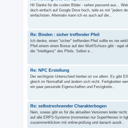
Hi! Danke für die coolen Bilder - sehen passend aus... We
doch einfach auf Google Drive hoch, teile es mit "jedem de
einfachsten. Alternativ kann ich es auch auf die...
Re: Binden : sicher treffender Pfeil
Ich denke, einen "sicher" treffenden Pfeil sollte es nie w
Pfeil einem einen Bonus auf den Wurf/Schuss gibt - egal o
die "Intelligenz" des Pfeils. Selbst e...
Re: NPC Erstellung
Der wichtigste Unterschied hierbei ist vor allem: Es g
gleich im Normalfall und ändern sich nicht. Fertigkeiten we
ein paar passende Eigenschaften und Ferzigkeite...
Re: selbstrechnender Charakterbogen
Nein, sowas gibt es für die aktuellen Versionen leider nich
auf alle ERPS-Systeme (momentan nur SuperHeroes in tigh
zusammenklicken mit online-prüfung und danach ausdr...