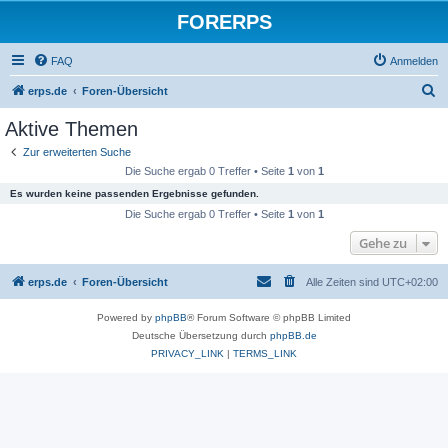
FORERPS
FAQ
Anmelden
S
erps.de
Foren-Übersicht
u
Aktive Themen
c
Zur erweiterten Suche
h
Die Suche ergab 0 Treffer • Seite
1
von
1
e
Es wurden keine passenden Ergebnisse gefunden.
Die Suche ergab 0 Treffer • Seite
1
von
1
Gehe zu
erps.de
Foren-Übersicht
Alle Zeiten sind
UTC+02:00
Powered by
phpBB
® Forum Software © phpBB Limited
Deutsche Übersetzung durch
phpBB.de
PRIVACY_LINK
|
TERMS_LINK