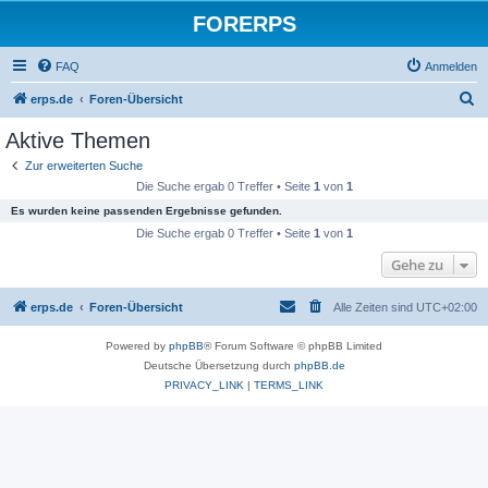
FORERPS
FAQ
Anmelden
S
erps.de
Foren-Übersicht
u
Aktive Themen
c
Zur erweiterten Suche
h
Die Suche ergab 0 Treffer • Seite
1
von
1
e
Es wurden keine passenden Ergebnisse gefunden.
Die Suche ergab 0 Treffer • Seite
1
von
1
Gehe zu
erps.de
Foren-Übersicht
Alle Zeiten sind
UTC+02:00
Powered by
phpBB
® Forum Software © phpBB Limited
Deutsche Übersetzung durch
phpBB.de
PRIVACY_LINK
|
TERMS_LINK