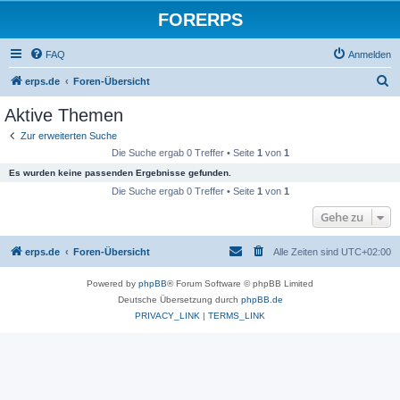
FORERPS
FAQ
Anmelden
S
erps.de
Foren-Übersicht
u
Aktive Themen
c
Zur erweiterten Suche
h
Die Suche ergab 0 Treffer • Seite
1
von
1
e
Es wurden keine passenden Ergebnisse gefunden.
Die Suche ergab 0 Treffer • Seite
1
von
1
Gehe zu
erps.de
Foren-Übersicht
Alle Zeiten sind
UTC+02:00
Powered by
phpBB
® Forum Software © phpBB Limited
Deutsche Übersetzung durch
phpBB.de
PRIVACY_LINK
|
TERMS_LINK