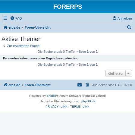
FORERPS
FAQ
Anmelden
S
erps.de
Foren-Übersicht
u
Aktive Themen
c
Zur erweiterten Suche
h
Die Suche ergab 0 Treffer • Seite
1
von
1
e
Es wurden keine passenden Ergebnisse gefunden.
Die Suche ergab 0 Treffer • Seite
1
von
1
Gehe zu
erps.de
Foren-Übersicht
Alle Zeiten sind
UTC+02:00
Powered by
phpBB
® Forum Software © phpBB Limited
Deutsche Übersetzung durch
phpBB.de
PRIVACY_LINK
|
TERMS_LINK