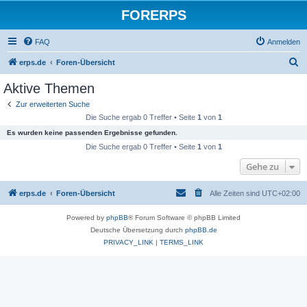
FORERPS
FAQ
Anmelden
S
erps.de
Foren-Übersicht
u
Aktive Themen
c
Zur erweiterten Suche
h
Die Suche ergab 0 Treffer • Seite
1
von
1
e
Es wurden keine passenden Ergebnisse gefunden.
Die Suche ergab 0 Treffer • Seite
1
von
1
Gehe zu
erps.de
Foren-Übersicht
Alle Zeiten sind
UTC+02:00
Powered by
phpBB
® Forum Software © phpBB Limited
Deutsche Übersetzung durch
phpBB.de
PRIVACY_LINK
|
TERMS_LINK