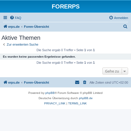
FORERPS
FAQ
Anmelden
S
erps.de
Foren-Übersicht
u
Aktive Themen
c
Zur erweiterten Suche
h
Die Suche ergab 0 Treffer • Seite
1
von
1
e
Es wurden keine passenden Ergebnisse gefunden.
Die Suche ergab 0 Treffer • Seite
1
von
1
Gehe zu
erps.de
Foren-Übersicht
Alle Zeiten sind
UTC+02:00
Powered by
phpBB
® Forum Software © phpBB Limited
Deutsche Übersetzung durch
phpBB.de
PRIVACY_LINK
|
TERMS_LINK