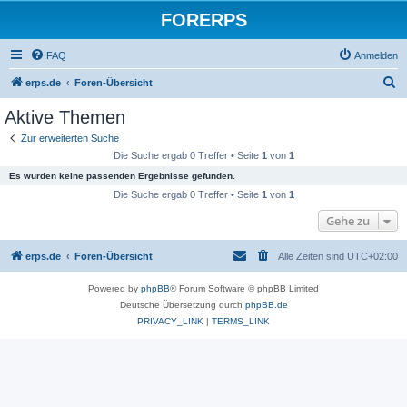
FORERPS
FAQ
Anmelden
S
erps.de
Foren-Übersicht
u
Aktive Themen
c
Zur erweiterten Suche
h
Die Suche ergab 0 Treffer • Seite
1
von
1
e
Es wurden keine passenden Ergebnisse gefunden.
Die Suche ergab 0 Treffer • Seite
1
von
1
Gehe zu
erps.de
Foren-Übersicht
Alle Zeiten sind
UTC+02:00
Powered by
phpBB
® Forum Software © phpBB Limited
Deutsche Übersetzung durch
phpBB.de
PRIVACY_LINK
|
TERMS_LINK