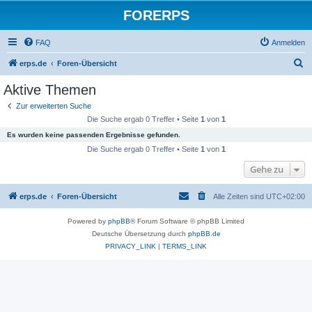
FORERPS
FAQ
Anmelden
S
erps.de
Foren-Übersicht
u
Aktive Themen
c
Zur erweiterten Suche
h
Die Suche ergab 0 Treffer • Seite
1
von
1
e
Es wurden keine passenden Ergebnisse gefunden.
Die Suche ergab 0 Treffer • Seite
1
von
1
Gehe zu
erps.de
Foren-Übersicht
Alle Zeiten sind
UTC+02:00
Powered by
phpBB
® Forum Software © phpBB Limited
Deutsche Übersetzung durch
phpBB.de
PRIVACY_LINK
|
TERMS_LINK