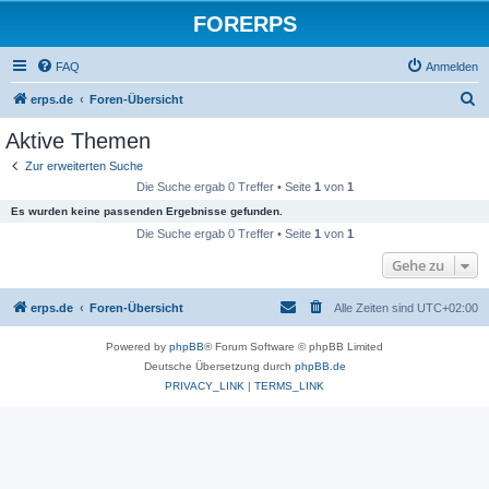
FORERPS
FAQ
Anmelden
S
erps.de
Foren-Übersicht
u
Aktive Themen
c
Zur erweiterten Suche
h
Die Suche ergab 0 Treffer • Seite
1
von
1
e
Es wurden keine passenden Ergebnisse gefunden.
Die Suche ergab 0 Treffer • Seite
1
von
1
Gehe zu
erps.de
Foren-Übersicht
Alle Zeiten sind
UTC+02:00
Powered by
phpBB
® Forum Software © phpBB Limited
Deutsche Übersetzung durch
phpBB.de
PRIVACY_LINK
|
TERMS_LINK