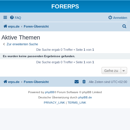
FORERPS
FAQ
Anmelden
S
erps.de
Foren-Übersicht
u
Aktive Themen
c
Zur erweiterten Suche
h
Die Suche ergab 0 Treffer • Seite
1
von
1
e
Es wurden keine passenden Ergebnisse gefunden.
Die Suche ergab 0 Treffer • Seite
1
von
1
Gehe zu
erps.de
Foren-Übersicht
Alle Zeiten sind
UTC+02:00
Powered by
phpBB
® Forum Software © phpBB Limited
Deutsche Übersetzung durch
phpBB.de
PRIVACY_LINK
|
TERMS_LINK