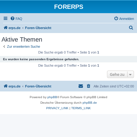
FORERPS
FAQ
Anmelden
S
erps.de
Foren-Übersicht
u
Aktive Themen
c
Zur erweiterten Suche
h
Die Suche ergab 0 Treffer • Seite
1
von
1
e
Es wurden keine passenden Ergebnisse gefunden.
Die Suche ergab 0 Treffer • Seite
1
von
1
Gehe zu
erps.de
Foren-Übersicht
Alle Zeiten sind
UTC+02:00
Powered by
phpBB
® Forum Software © phpBB Limited
Deutsche Übersetzung durch
phpBB.de
PRIVACY_LINK
|
TERMS_LINK