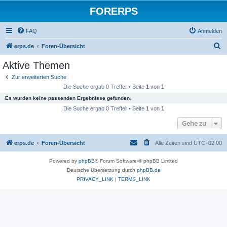
FORERPS
FAQ
Anmelden
S
erps.de
Foren-Übersicht
u
Aktive Themen
c
Zur erweiterten Suche
h
Die Suche ergab 0 Treffer • Seite
1
von
1
e
Es wurden keine passenden Ergebnisse gefunden.
Die Suche ergab 0 Treffer • Seite
1
von
1
Gehe zu
erps.de
Foren-Übersicht
Alle Zeiten sind
UTC+02:00
Powered by
phpBB
® Forum Software © phpBB Limited
Deutsche Übersetzung durch
phpBB.de
PRIVACY_LINK
|
TERMS_LINK