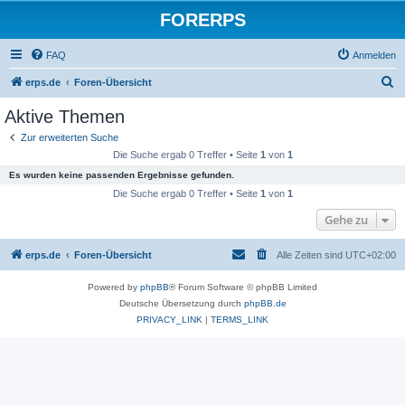
FORERPS
FAQ
Anmelden
S
erps.de
Foren-Übersicht
u
Aktive Themen
c
Zur erweiterten Suche
h
Die Suche ergab 0 Treffer • Seite
1
von
1
e
Es wurden keine passenden Ergebnisse gefunden.
Die Suche ergab 0 Treffer • Seite
1
von
1
Gehe zu
erps.de
Foren-Übersicht
Alle Zeiten sind
UTC+02:00
Powered by
phpBB
® Forum Software © phpBB Limited
Deutsche Übersetzung durch
phpBB.de
PRIVACY_LINK
|
TERMS_LINK