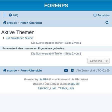
FORERPS
FAQ
Anmelden
S
erps.de
Foren-Übersicht
u
Aktive Themen
c
Zur erweiterten Suche
h
Die Suche ergab 0 Treffer • Seite
1
von
1
e
Es wurden keine passenden Ergebnisse gefunden.
Die Suche ergab 0 Treffer • Seite
1
von
1
Gehe zu
erps.de
Foren-Übersicht
Alle Zeiten sind
UTC+02:00
Powered by
phpBB
® Forum Software © phpBB Limited
Deutsche Übersetzung durch
phpBB.de
PRIVACY_LINK
|
TERMS_LINK