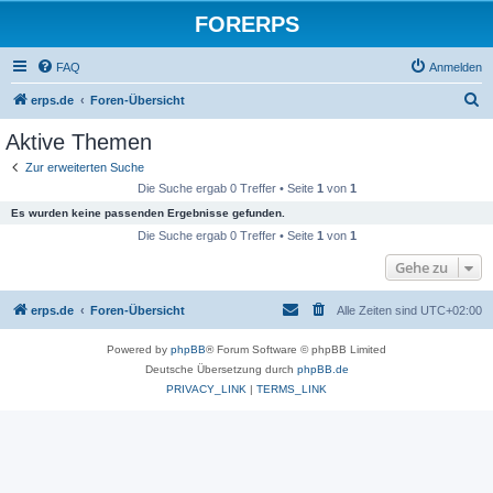
FORERPS
FAQ
Anmelden
S
erps.de
Foren-Übersicht
u
Aktive Themen
c
Zur erweiterten Suche
h
Die Suche ergab 0 Treffer • Seite
1
von
1
e
Es wurden keine passenden Ergebnisse gefunden.
Die Suche ergab 0 Treffer • Seite
1
von
1
Gehe zu
erps.de
Foren-Übersicht
Alle Zeiten sind
UTC+02:00
Powered by
phpBB
® Forum Software © phpBB Limited
Deutsche Übersetzung durch
phpBB.de
PRIVACY_LINK
|
TERMS_LINK