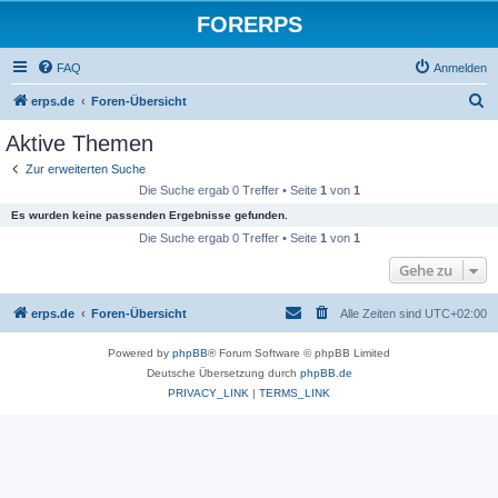
FORERPS
FAQ
Anmelden
S
erps.de
Foren-Übersicht
u
Aktive Themen
c
Zur erweiterten Suche
h
Die Suche ergab 0 Treffer • Seite
1
von
1
e
Es wurden keine passenden Ergebnisse gefunden.
Die Suche ergab 0 Treffer • Seite
1
von
1
Gehe zu
erps.de
Foren-Übersicht
Alle Zeiten sind
UTC+02:00
Powered by
phpBB
® Forum Software © phpBB Limited
Deutsche Übersetzung durch
phpBB.de
PRIVACY_LINK
|
TERMS_LINK