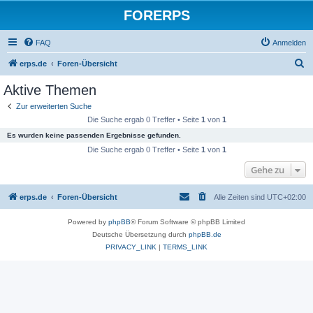
FORERPS
FAQ
Anmelden
S
erps.de
Foren-Übersicht
u
Aktive Themen
c
Zur erweiterten Suche
h
Die Suche ergab 0 Treffer • Seite
1
von
1
e
Es wurden keine passenden Ergebnisse gefunden.
Die Suche ergab 0 Treffer • Seite
1
von
1
Gehe zu
erps.de
Foren-Übersicht
Alle Zeiten sind
UTC+02:00
Powered by
phpBB
® Forum Software © phpBB Limited
Deutsche Übersetzung durch
phpBB.de
PRIVACY_LINK
|
TERMS_LINK