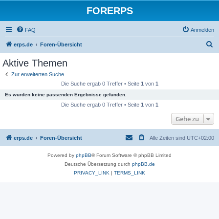
FORERPS
FAQ
Anmelden
S
erps.de
Foren-Übersicht
u
Aktive Themen
c
Zur erweiterten Suche
h
Die Suche ergab 0 Treffer • Seite
1
von
1
e
Es wurden keine passenden Ergebnisse gefunden.
Die Suche ergab 0 Treffer • Seite
1
von
1
Gehe zu
erps.de
Foren-Übersicht
Alle Zeiten sind
UTC+02:00
Powered by
phpBB
® Forum Software © phpBB Limited
Deutsche Übersetzung durch
phpBB.de
PRIVACY_LINK
|
TERMS_LINK