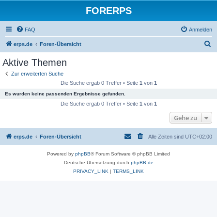
FORERPS
FAQ
Anmelden
S
erps.de
Foren-Übersicht
u
Aktive Themen
c
Zur erweiterten Suche
h
Die Suche ergab 0 Treffer • Seite
1
von
1
e
Es wurden keine passenden Ergebnisse gefunden.
Die Suche ergab 0 Treffer • Seite
1
von
1
Gehe zu
erps.de
Foren-Übersicht
Alle Zeiten sind
UTC+02:00
Powered by
phpBB
® Forum Software © phpBB Limited
Deutsche Übersetzung durch
phpBB.de
PRIVACY_LINK
|
TERMS_LINK